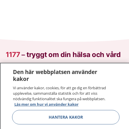
1177
–
tryggt om din hälsa och vård
På 1177.se får du råd om hälsa och information om
Den här webbplatsen använder
sjukdomar och vilka mottagningar du kan kontakta.
kakor
Logga in för att läsa din journal och göra dina
Vi använder kakor, cookies, för att ge dig en förbättrad
vårdärenden. Ring telefonnummer 1177 för
upplevelse, sammanställa statistik och för att viss
sjukvårdsrådgivning dygnet runt.
nödvändig funktionalitet ska fungera på webbplatsen.
1177 ger dig råd när du vill må bättre.
Läs mer om hur vi använder kakor
HANTERA KAKOR