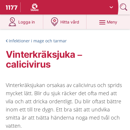
Du har valt region
Skåne
.
Till startsidan för 1177
på 1177.se
på 1177.se
Meny
Logga in
Hitta vård
Infektioner i mage och tarmar
Vinterkräksjuka –
calicivirus
Vinterkräksjukan orsakas av calicivirus och sprids
mycket lätt. Blir du sjuk räcker det ofta med att
vila och att dricka ordentligt. Du blir oftast bättre
inom ett till tre dygn. Ett bra sätt att undvika
smitta är att tvätta händerna noga med tvål och
vatten.