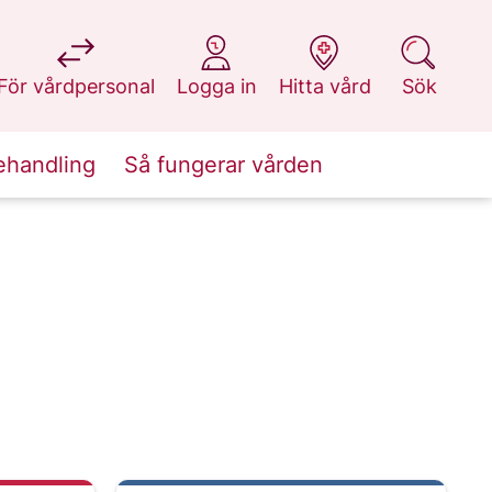
på 1177.se
på 1177.se
på 1177.se
på 1177.se
För vårdpersonal
Logga in
Hitta vård
Sök
ehandling
Så fungerar vården