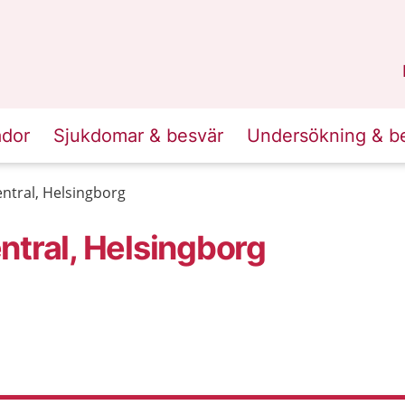
n
Skåne
.
ador
Sjukdomar & besvär
Undersökning & b
ntral, Helsingborg
ntral, Helsingborg