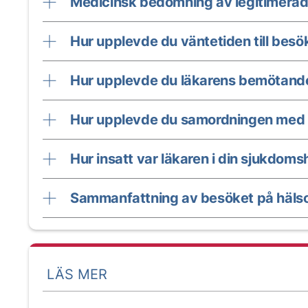
Medicinsk bedömning av legitimerad
Hur upplevde du väntetiden till besö
Hur upplevde du läkarens bemötand
Hur upplevde du samordningen med 
Hur insatt var läkaren i din sjukdomsh
Sammanfattning av besöket på hälso
LÄS MER