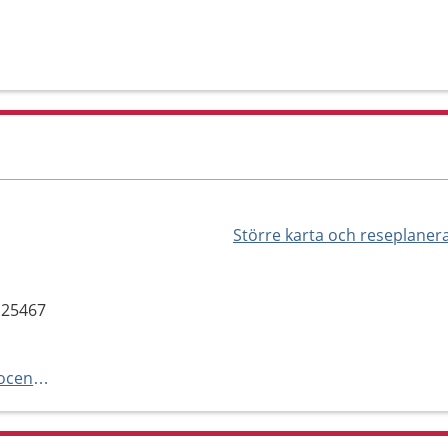
Större karta och reseplaner
 25467
https://primavard.se/vala-halsocenter