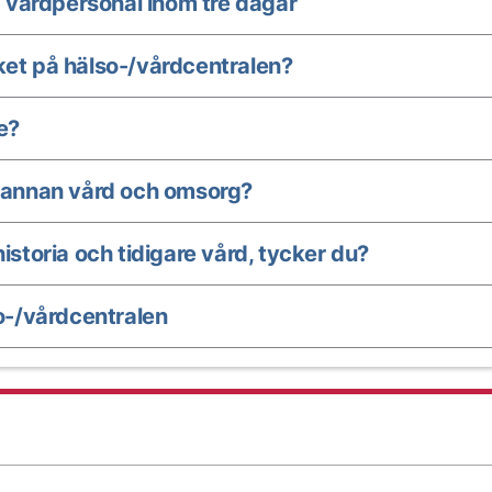
 vårdpersonal inom tre dagar
ket på hälso-/vårdcentralen?
e?
annan vård och omsorg?
istoria och tidigare vård, tycker du?
-/vårdcentralen