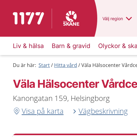
Till startsidan för 1177
Du har valt regio
Välj
en annan
region
Liv & hälsa
Barn & gravid
Olyckor & sk
Du är här:
Start
Hitta vård
Väla Hälsocenter Vårdce
Väla Hälsocenter Vårdce
Kanongatan 159, Helsingborg
Visa på karta
Vägbeskrivning