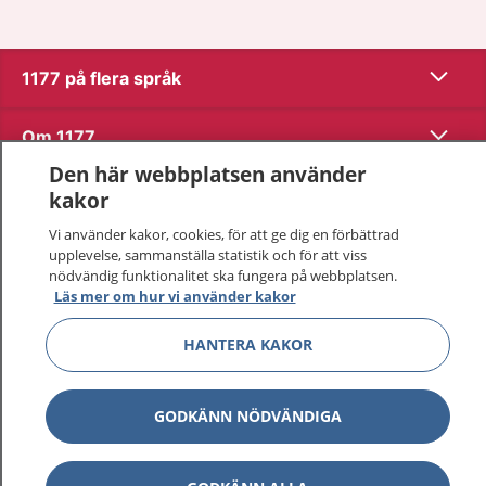
Visa inn
1177 på flera språk
Visa inn
Om 1177
Den här webbplatsen använder
Visa inn
Kontakt
kakor
Vi använder kakor, cookies, för att ge dig en förbättrad
upplevelse, sammanställa statistik och för att viss
Behandling av personuppgifter
nödvändig funktionalitet ska fungera på webbplatsen.
Läs mer om hur vi använder kakor
Hantering av kakor
HANTERA KAKOR
Inställningar för kakor
GODKÄNN NÖDVÄNDIGA
1177 – en tjänst från
Inera.