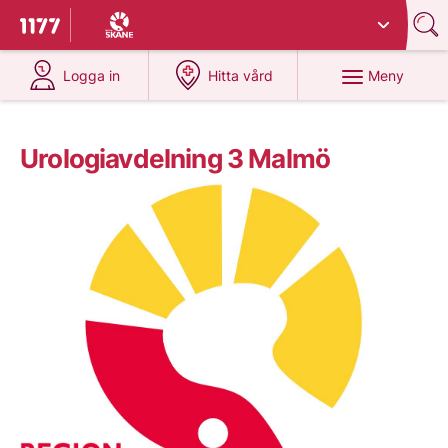
Du har valt region
Skåne
.
Till startsidan för 1177
på 1177.se
på 1177.se
Meny
Logga in
Hitta vård
Urologiavdelning 3 Malmö