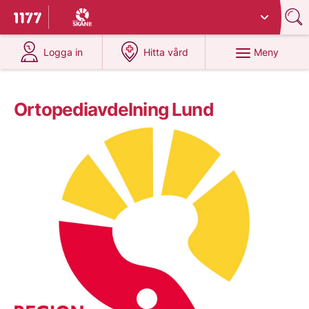
Du har valt region
Skåne
.
Till startsidan för 1177
på 1177.se
på 1177.se
Meny
Logga in
Hitta vård
Ortopediavdelning Lund