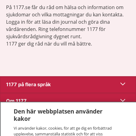
På 1177.se får du råd om hälsa och information om
sjukdomar och vilka mottagningar du kan kontakta.
Logga in för att läsa din journal och göra dina
vårdärenden. Ring telefonnummer 1177 för
sjukvårdsrådgivning dygnet runt.
1177 ger dig råd när du vill må bättre.
Visa inn
1177 på flera språk
Visa inn
Om 1177
Den här webbplatsen använder
Visa inn
Kontakt
kakor
Vi använder kakor, cookies, för att ge dig en förbättrad
upplevelse, sammanställa statistik och för att viss