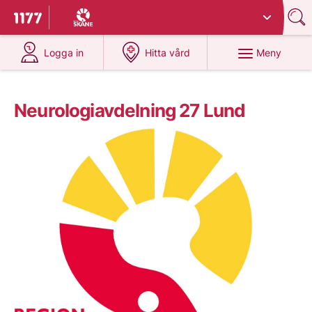
Du har valt region
Skåne
.
Till startsidan för 1177
på 1177.se
på 1177.se
Meny
Logga in
Hitta vård
Neurologiavdelning 27 Lund