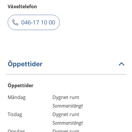
Växeltelefon
046-17 10 00
Öppettider
Öppettider
Öppettider
Kommentarer
Måndag
Dygnet runt
Dag
Sommarstängt
Tisdag
Dygnet runt
Sommarstängt
Onsdag
Dygnet runt