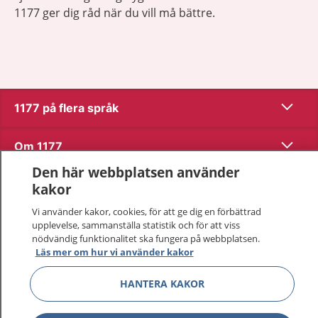
1177 ger dig råd när du vill må bättre.
Visa inn
1177 på flera språk
Visa inn
Om 1177
Den här webbplatsen använder
Visa inn
Kontakt
kakor
Vi använder kakor, cookies, för att ge dig en förbättrad
upplevelse, sammanställa statistik och för att viss
Behandling av personuppgifter
nödvändig funktionalitet ska fungera på webbplatsen.
Läs mer om hur vi använder kakor
Hantering av kakor
HANTERA KAKOR
Inställningar för kakor