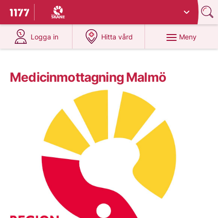
Du har valt region
Skåne
.
Till startsidan för 1177
på 1177.se
på 1177.se
Meny
Logga in
Hitta vård
Medicinmottagning Malmö