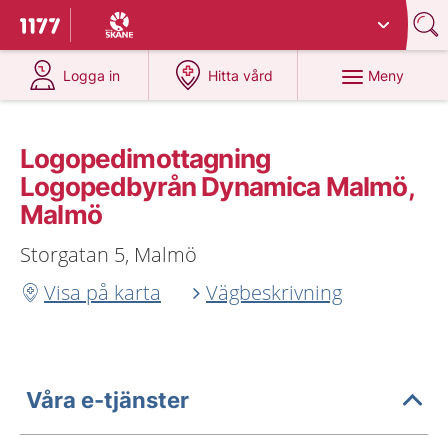
Du har valt region
Skåne
.
Till startsidan för 1177
på 1177.se
på 1177.se
Meny
Logga in
Hitta vård
Logopedimottagning
Logopedbyrån Dynamica Malmö,
Malmö
Storgatan 5, Malmö
Visa på karta
Vägbeskrivning
Våra e-tjänster