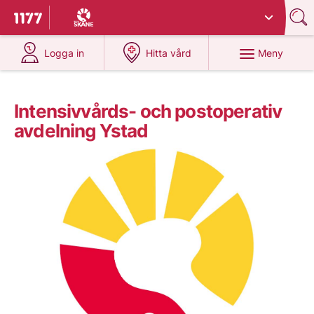
Du har valt region
Skåne
.
Till startsidan för 1177
på 1177.se
på 1177.se
Meny
Logga in
Hitta vård
Intensivvårds- och postoperativ
avdelning Ystad