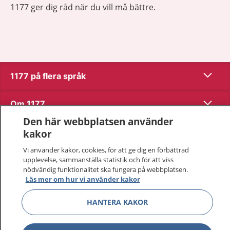
1177 ger dig råd när du vill må bättre.
Visa inn
1177 på flera språk
Visa inn
Om 1177
Den här webbplatsen använder
Visa inn
Kontakt
kakor
Vi använder kakor, cookies, för att ge dig en förbättrad
upplevelse, sammanställa statistik och för att viss
Behandling av personuppgifter
nödvändig funktionalitet ska fungera på webbplatsen.
Läs mer om hur vi använder kakor
Hantering av kakor
HANTERA KAKOR
Inställningar för kakor