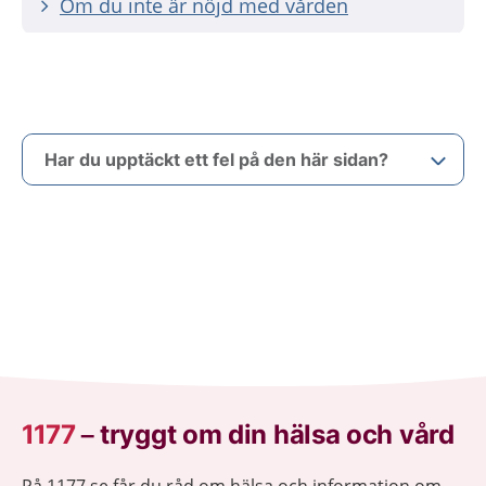
Om du inte är nöjd med vården
Har du upptäckt ett fel på den här sidan?
1177
–
tryggt om din hälsa och vård
På 1177.se får du råd om hälsa och information om