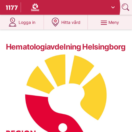
Du har valt region
Skåne
.
Till startsidan för 1177
på 1177.se
på 1177.se
Meny
Logga in
Hitta vård
Hematologiavdelning Helsingborg