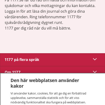
sjukdomar och vilka mottagningar du kan kontakta.
Logga in för att läsa din journal och göra dina
vårdärenden. Ring telefonnummer 1177 för
sjukvårdsrådgivning dygnet runt.
1177 ger dig råd när du vill må bättre.
Visa inn
1177 på flera språk
Visa inn
Om 1177
Den här webbplatsen använder
Visa inn
Kontakt
kakor
Vi använder kakor, cookies, för att ge dig en förbättrad
upplevelse, sammanställa statistik och för att viss
Behandling av personuppgifter
nödvändig funktionalitet ska fungera på webbplatsen.