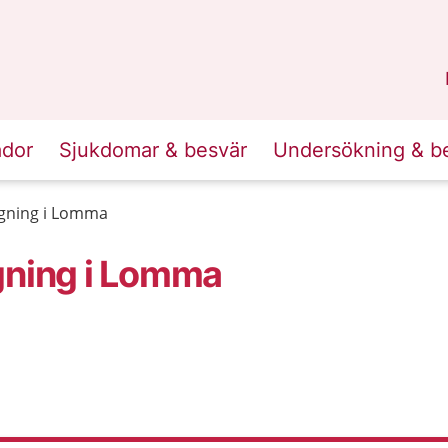
n
Skåne
.
ador
Sjukdomar & besvär
Undersökning & b
ning i Lomma
ning i Lomma