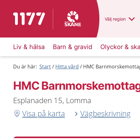
Till startsidan för 1177
Du har valt regio
Välj
en annan
region
Liv & hälsa
Barn & gravid
Olyckor & sk
Du är här:
Start
Hitta vård
HMC Barnmorskemottag
HMC Barnmorskemottag
Esplanaden 15, Lomma
Visa på karta
Vägbeskrivning