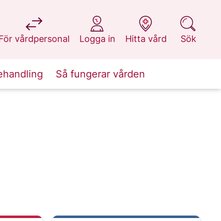
på 1177.se
på 1177.se
på 1177.se
på 1177.se
För vårdpersonal
Logga in
Hitta vård
Sök
ehandling
Så fungerar vården