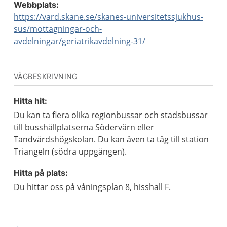
Webbplats:
https://vard.skane.se/skanes-universitetssjukhus-
sus/mottagningar-och-
avdelningar/geriatrikavdelning-31/
VÄGBESKRIVNING
Hitta hit:
Du kan ta flera olika regionbussar och stadsbussar
till busshållplatserna Södervärn eller
Tandvårdshögskolan. Du kan även ta tåg till station
Triangeln (södra uppgången).
Hitta på plats:
Du hittar oss på våningsplan 8, hisshall F.