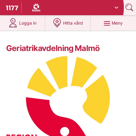
Du har valt region
Skåne
.
Till startsidan för 1177
på 1177.se
på 1177.se
Meny
Logga in
Hitta vård
Geriatrikavdelning Malmö