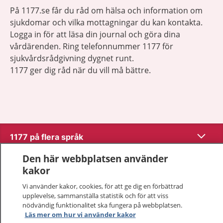
På 1177.se får du råd om hälsa och information om
sjukdomar och vilka mottagningar du kan kontakta.
Logga in för att läsa din journal och göra dina
vårdärenden. Ring telefonnummer 1177 för
sjukvårdsrådgivning dygnet runt.
1177 ger dig råd när du vill må bättre.
Visa inn
1177 på flera språk
Den här webbplatsen använder
Visa inn
Om 1177
kakor
Vi använder kakor, cookies, för att ge dig en förbättrad
Visa inn
Kontakt
upplevelse, sammanställa statistik och för att viss
nödvändig funktionalitet ska fungera på webbplatsen.
Läs mer om hur vi använder kakor