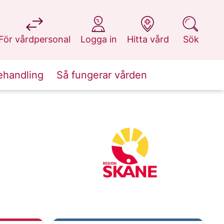
på 1177.se
på 1177.se
på 1177.se
på 1177.se
För vårdpersonal
Logga in
Hitta vård
Sök
ehandling
Så fungerar vården