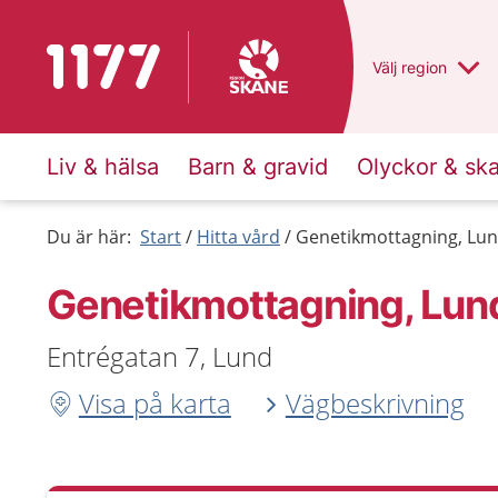
Till startsidan för 1177
Du har valt regio
Välj
en annan
region
Liv & hälsa
Barn & gravid
Olyckor & sk
Du är här:
Start
Hitta vård
Genetikmottagning, Lu
Genetikmottagning, Lun
Entrégatan 7, Lund
Visa på karta
Vägbeskrivning