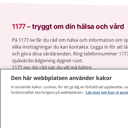
1177
–
tryggt om din hälsa och vård
På 1177.se får du råd om hälsa och information om 
vilka mottagningar du kan kontakta. Logga in för att lä
och göra dina vårdärenden. Ring telefonnummer 1177
sjukvårdsrådgivning dygnet runt.
1177 ger dig råd när du vill må bättre.
Den här webbplatsen använder kakor
Vi använder kakor, cookies, för att ge dig en förbättrad upplevelse, s
funktionalitet ska fungera på webbplatsen.
Läs mer om hur vi anv
1177 – en tjänst från
Inera.