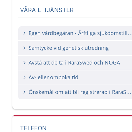
VÅRA E-TJÄNSTER
Egen vårdbegäran - Ärftliga sjukdomstillstånd, ej ca
Samtycke vid genetisk utredning
Avstå att delta i RaraSwed och NOGA
Av- eller omboka tid
Önskemål om att bli registrerad i RaraSwed
TELEFON