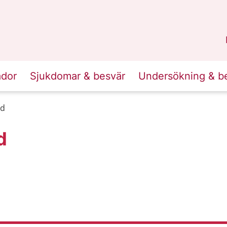
n
Skåne
.
ador
Sjukdomar & besvär
Undersökning & b
nd
d