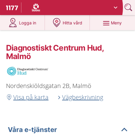
Du har valt region
Skåne
.
Till startsidan för 1177
på 1177.se
på 1177.se
Meny
Logga in
Hitta vård
Diagnostiskt Centrum Hud,
Malmö
Nordenskiöldsgatan 2B, Malmö
Visa på karta
Vägbeskrivning
Våra e-tjänster