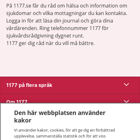
På 1177.se får du råd om hälsa och information om
sjukdomar och vilka mottagningar du kan kontakta.
Logga in för att läsa din journal och göra dina
vårdärenden. Ring telefonnummer 1177 för
sjukvårdsrådgivning dygnet runt.
1177 ger dig råd när du vill må bättre.
Visa inn
1177 på flera språk
Visa inn
Om 1177
Den här webbplatsen använder
Visa inn
Kontakt
kakor
Vi använder kakor, cookies, för att ge dig en förbättrad
upplevelse, sammanställa statistik och för att viss