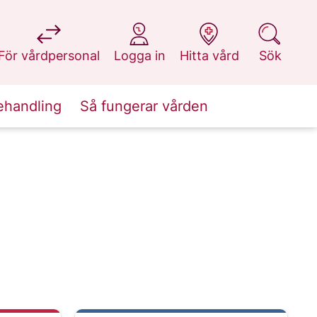
på 1177.se
på 1177.se
på 1177.se
på 1177.se
För vårdpersonal
Logga in
Hitta vård
Sök
ehandling
Så fungerar vården