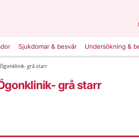
n
Skåne
.
ador
Sjukdomar & besvär
Undersökning & b
gonklinik- grå starr
gonklinik- grå starr