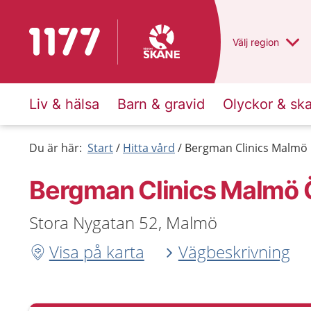
Till startsidan för 1177
Du har valt regio
Välj
en annan
region
Liv & hälsa
Barn & gravid
Olyckor & sk
Du är här:
Start
Hitta vård
Bergman Clinics Malmö Ö
Bergman Clinics Malmö Ö
Stora Nygatan 52, Malmö
Visa på karta
Vägbeskrivning