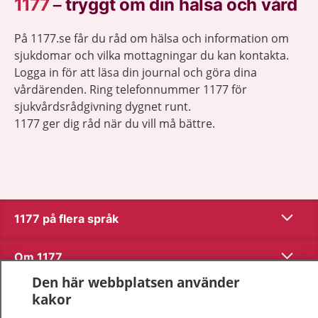
1177
–
tryggt om din hälsa och vård
På 1177.se får du råd om hälsa och information om
sjukdomar och vilka mottagningar du kan kontakta.
Logga in för att läsa din journal och göra dina
vårdärenden. Ring telefonnummer 1177 för
sjukvårdsrådgivning dygnet runt.
1177 ger dig råd när du vill må bättre.
Visa inn
1177 på flera språk
Visa inn
Om 1177
Den här webbplatsen använder
Visa inn
Kontakt
kakor