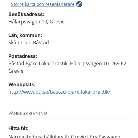
Större karta och reseplanerare
Besöksadress:
Hålarpsvägen 10, Grevie
Län, kommun:
Skåne län, Båstad
Postadress:
Båstad Bjäre Läkarpraktik, Hålarpsvägen 10, 269 62
Grevie
Webbplats:
http://www.ptj.se/bastad-bjare-lakarpraktik/
VÄGBESKRIVNING
Hitta hit:
Närmaste busshållplats är Grevie Förslövsvägen.