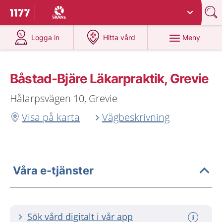
Du har valt region
Skåne
.
Till startsidan för 1177
på 1177.se
på 1177.se
Meny
Logga in
Hitta vård
Båstad-Bjäre Läkarpraktik, Grevie
Hålarpsvägen 10, Grevie
Visa på karta
Vägbeskrivning
Våra e-tjänster
Sök vård digitalt i vår app