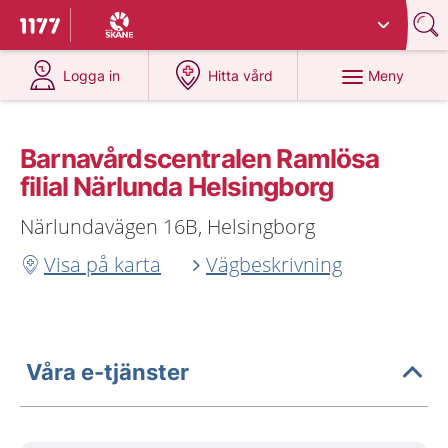
Du har valt region
Skåne
.
Till startsidan för 1177
på 1177.se
på 1177.se
Meny
Logga in
Hitta vård
Barnavårdscentralen Ramlösa
filial Närlunda Helsingborg
Närlundavägen 16B, Helsingborg
Visa på karta
Vägbeskrivning
Våra e-tjänster