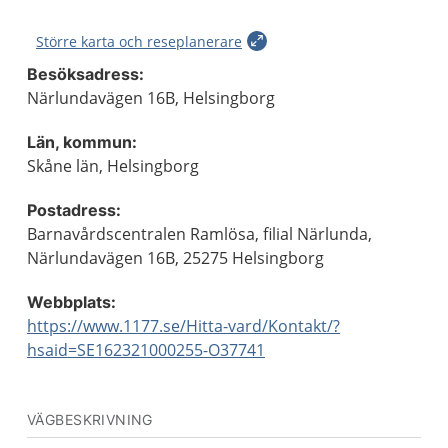
Större karta och reseplanerare
Besöksadress:
Närlundavägen 16B, Helsingborg
Län, kommun:
Skåne län, Helsingborg
Postadress:
Barnavårdscentralen Ramlösa, filial Närlunda,
Närlundavägen 16B, 25275 Helsingborg
Webbplats:
https://www.1177.se/Hitta-vard/Kontakt/?
hsaid=SE162321000255-O37741
VÄGBESKRIVNING