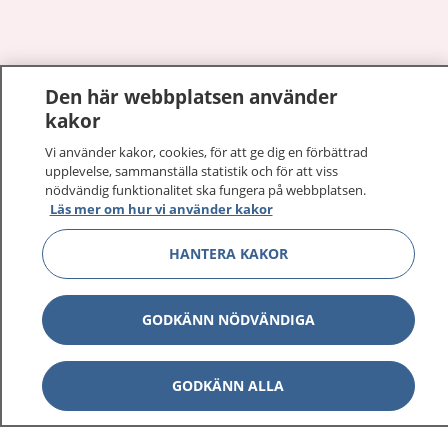
Visa inn
Den här webbplatsen använder
1177 på flera språk
kakor
Visa inn
Om 1177
Vi använder kakor, cookies, för att ge dig en förbättrad
upplevelse, sammanställa statistik och för att viss
nödvändig funktionalitet ska fungera på webbplatsen.
Visa inn
Kontakt
Läs mer om hur vi använder kakor
HANTERA KAKOR
Behandling av personuppgifter
GODKÄNN NÖDVÄNDIGA
Hantering av kakor
GODKÄNN ALLA
Inställningar för kakor