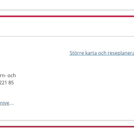
Större karta och reseplaner
rn- och
221 85
https://vard.skane.se/skanes-universitetssjukhus-sus/mottagningar-och-avdelningar/barn--och-ungdomsmedicinavdelning-62-lund/