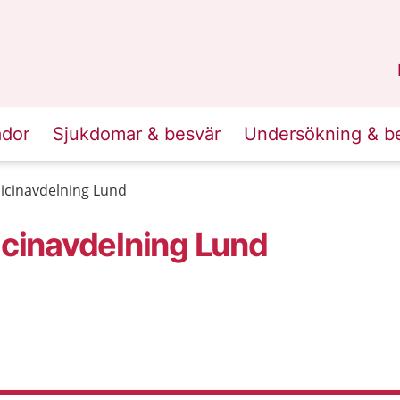
n
Skåne
.
ador
Sjukdomar & besvär
Undersökning & b
cinavdelning Lund
cinavdelning Lund