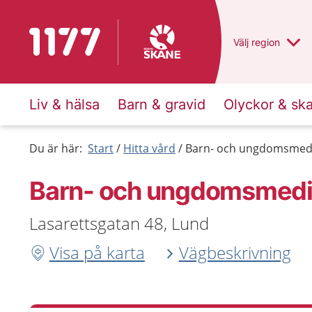
Till startsidan för 1177
Du har valt regio
Välj
en annan
region
Liv & hälsa
Barn & gravid
Olyckor & sk
Du är här:
Start
Hitta vård
Barn- och ungdomsmedi
Barn- och ungdomsmedi
Lasarettsgatan 48, Lund
Visa på karta
Vägbeskrivning