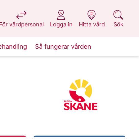
på 1177.se
på 1177.se
på 1177.se
på 1177.se
För vårdpersonal
Logga in
Hitta vård
Sök
ehandling
Så fungerar vården