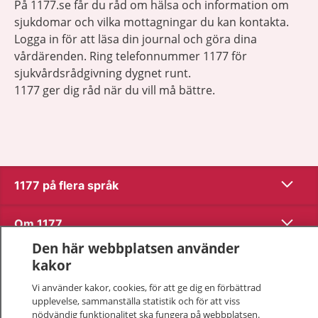
På 1177.se får du råd om hälsa och information om
sjukdomar och vilka mottagningar du kan kontakta.
Logga in för att läsa din journal och göra dina
vårdärenden. Ring telefonnummer 1177 för
sjukvårdsrådgivning dygnet runt.
1177 ger dig råd när du vill må bättre.
Visa inn
1177 på flera språk
Visa inn
Om 1177
Den här webbplatsen använder
Visa inn
Kontakt
kakor
Vi använder kakor, cookies, för att ge dig en förbättrad
upplevelse, sammanställa statistik och för att viss
Behandling av personuppgifter
nödvändig funktionalitet ska fungera på webbplatsen.