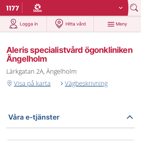
Du har valt region
Skåne
.
Till startsidan för 1177
på 1177.se
på 1177.se
Meny
Logga in
Hitta vård
Aleris specialistvård ögonkliniken
Ängelholm
Lärkgatan 2A, Ängelholm
Visa på karta
Vägbeskrivning
Våra e-tjänster