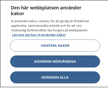
Logga in för att läsa din journal och göra dina
Den här webbplatsen använder
vårdärenden. Ring telefonnummer 1177 för
kakor
sjukvårdsrådgivning dygnet runt.
Vi använder kakor, cookies, för att ge dig en förbättrad
1177 ger dig råd när du vill må bättre.
upplevelse, sammanställa statistik och för att viss
nödvändig funktionalitet ska fungera på webbplatsen.
Läs mer om hur vi använder kakor
HANTERA KAKOR
Visa inn
1177 på flera språk
GODKÄNN NÖDVÄNDIGA
Visa inn
Om 1177
GODKÄNN ALLA
Visa inn
Kontakt
Behandling av personuppgifter