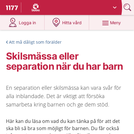
Du har valt region
Skåne
.
Till startsidan för 1177
på 1177.se
på 1177.se
Meny
Logga in
Hitta vård
Att må dåligt som förälder
Skilsmässa eller
separation när du har barn
En separation eller skilsmässa kan vara svår för
alla inblandade. Det är viktigt att försöka
samarbeta kring barnen och ge dem stöd.
Här kan du läsa om vad du kan tänka på för att det
ska bli så bra som möjligt för barnen. Du får också