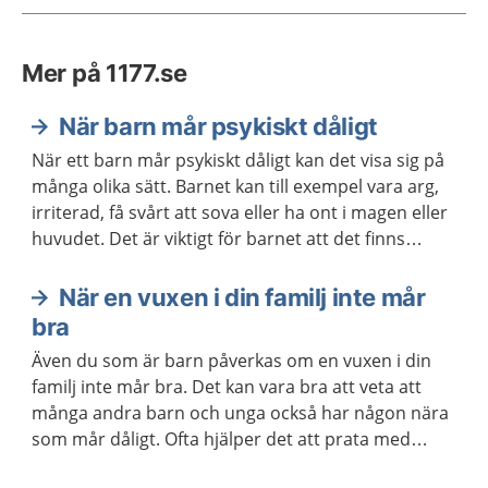
Mer på 1177.se
När barn mår psykiskt dåligt
När ett barn mår psykiskt dåligt kan det visa sig på
många olika sätt. Barnet kan till exempel vara arg,
irriterad, få svårt att sova eller ha ont i magen eller
huvudet. Det är viktigt för barnet att det finns
vuxna som lyssnar och ger stöd. Ibland behövs
också stöd och hjälp från sjukvården eller
När en vuxen i din familj inte mår
kommunen.
bra
Även du som är barn påverkas om en vuxen i din
familj inte mår bra. Det kan vara bra att veta att
många andra barn och unga också har någon nära
som mår dåligt. Ofta hjälper det att prata med
någon.