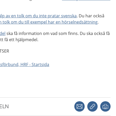
jälp av en tolk om du inte pratar svenska
. Du har också
en tolk om du till exempel har en hörselnedsättning
.
del
ska få information om vad som finns. Du ska också få
tt få ett hjälpmedel.
TSER
sförbund, HRF - Startsida
Dela via mejl
Kopiera län
Skr
KELN