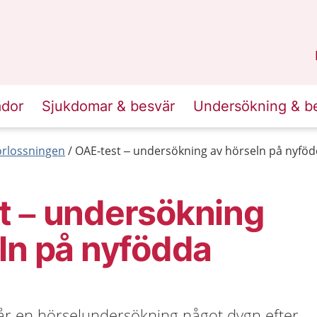
n
Skåne
.
ador
Sjukdomar & besvär
Undersökning & b
förlossningen
OAE-test – undersökning av hörseln på nyfö
t – undersökning
ln på nyfödda
får en hörselundersökning något dygn efter