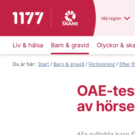
Till startsidan för 1177
Du har valt regio
Välj
en annan
region
Liv & hälsa
Barn & gravid
Olyckor & sk
Du är här:
Start
Barn & gravid
Förlossning
Efter 
OAE-tes
av hörse
Alla nyfödda barn 