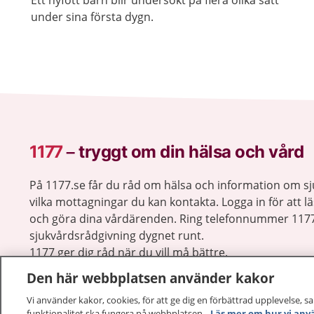
Ett nyfött barn blir undersökt på flera olika sätt
under sina första dygn.
1177
–
tryggt om din hälsa och vård
På 1177.se får du råd om hälsa och information om 
vilka mottagningar du kan kontakta. Logga in för att lä
och göra dina vårdärenden. Ring telefonnummer 1177
sjukvårdsrådgivning dygnet runt.
1177 ger dig råd när du vill må bättre.
Den här webbplatsen använder kakor
Vi använder kakor, cookies, för att ge dig en förbättrad upplevelse, s
funktionalitet ska fungera på webbplatsen.
Läs mer om hur vi anv