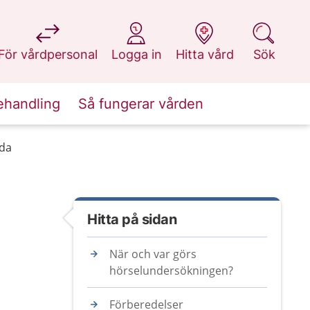
på 1177.se
på 1177.se
på 1177.se
på 1177.se
För vårdpersonal
Logga in
Hitta vård
Sök
ehandling
Så fungerar vården
dda
Hitta på sidan
När och var görs
hörselundersökningen?
Förberedelser