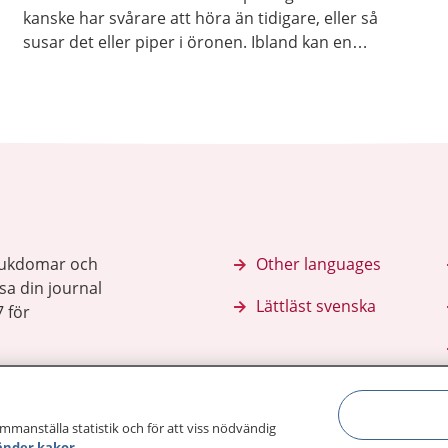
kanske har svårare att höra än tidigare, eller så
susar det eller piper i öronen. Ibland kan en
hörselundersökning även ingå i en hälsokontroll.
sjukdomar och
Other languages
sa din journal
Lättläst svenska
 för
ammanställa statistik och för att viss nödvändig
änder kakor