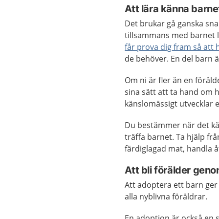
Att lära känna barne
Det brukar gå ganska snab
tillsammans med barnet l
får prova dig fram så att 
de behöver. En del barn ä
Om ni är fler än en föräl
sina sätt att ta hand om 
känslomässigt utvecklar e
Du bestämmer när det kän
träffa barnet. Ta hjälp 
färdiglagad mat, handla å
Att bli förälder gen
Att adoptera ett barn ger
alla nyblivna föräldrar.
En adoption är också en st