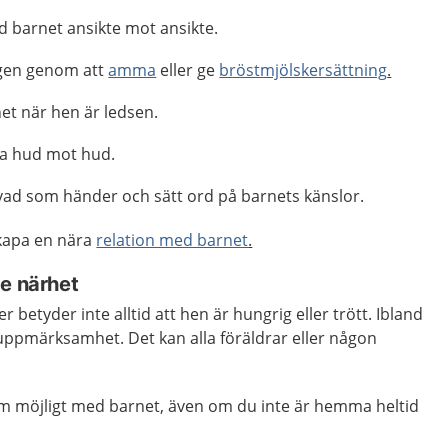
 barnet ansikte mot ansikte.
ngen genom att
amma
eller ge
bröstmjölskersättning
.
et när hen är ledsen.
ra hud mot hud.
 vad som händer och sätt ord på barnets känslor.
kapa en nära
relation med barnet
.
ge närhet
er betyder inte alltid att hen är hungrig eller trött. Ibland
ppmärksamhet. Det kan alla föräldrar eller någon
m möjligt med barnet, även om du inte är hemma heltid