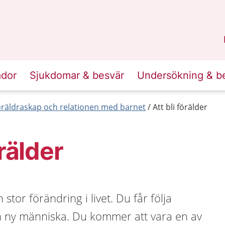
n
Skåne
.
ador
Sjukdomar & besvär
Undersökning & b
öräldraskap och relationen med barnet
Att bli förälder
örälder
n stor förändring i livet. Du får följa
n ny människa. Du kommer att vara en av