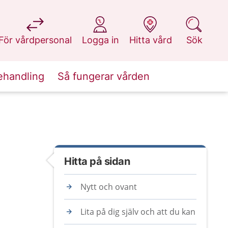
på 1177.se
på 1177.se
på 1177.se
på 1177.se
För vårdpersonal
Logga in
Hitta vård
Sök
ehandling
Så fungerar vården
Hitta på sidan
Nytt och ovant
Lita på dig själv och att du kan