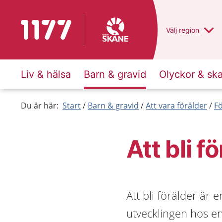
Till startsidan för 1177
Du har valt regio
Välj
en annan
region
Liv & hälsa
Barn & gravid
Olyckor & sk
Du är här:
Start
Barn & gravid
Att vara förälder
F
Att bli f
Att bli förälder är e
utvecklingen hos e