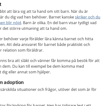
t
bt att lära sig att ta hand om sitt barn. När du är
är du dig vad hen behöver. Barnet kanske
skriker och du
hen blir nöjd
. Barn är olika. En del barn visar tydligt vad
r det större utmaning att ta hand om.
der behöver varje förälder lära känna barnet och hitta
hen. Att dela ansvaret för barnet både praktiskt och
r relation som föräldrar.
ns bra att släkt och vänner får komma på besök för att
från dem. Du kan till exempel be dem komma med
t dig eller annat som hjälper.
om adoption
 särskilda situationer och frågor, utöver det som är för
or förändring för barnet. Hen har tidigare levt i ett