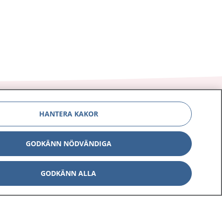
HANTERA KAKOR
Om 1177
Kontakt
GODKÄNN NÖDVÄNDIGA
E-tjänster
Press
GODKÄNN ALLA
Aktuellt
Digital tillgänglighet