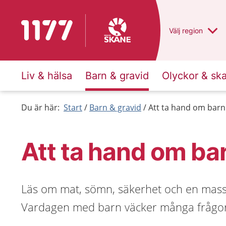
Till startsidan för 1177
Du har valt regio
Välj
en annan
region
Liv & hälsa
Barn & gravid
Olyckor & sk
Du är här:
Start
Barn & gravid
Att ta hand om barn
Att ta hand om ba
Läs om mat, sömn, säkerhet och en massa
Vardagen med barn väcker många frågor