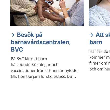
Besök på
Att s
barnavårdscentralen,
barn
BVC
Här får du 
kommer med
På BVC får ditt barn
filmer om 
hälsoundersökningar och
och om hur 
vaccinationer från att hen är nyfödd
förälder.
tills hen börjar i förskoleklass. Du
som förälder får stöd och råd om
barnets hälsa och utveckling.