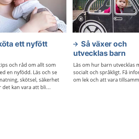
köta ett nyfött
Så växer och
utvecklas barn
tips och råd om allt som
Läs om hur barn utvecklas m
 en nyfödd. Läs och se
socialt och språkligt. Få inf
matning, skötsel, säkerhet
om lek och att vara tillsam
det kan vara att bli