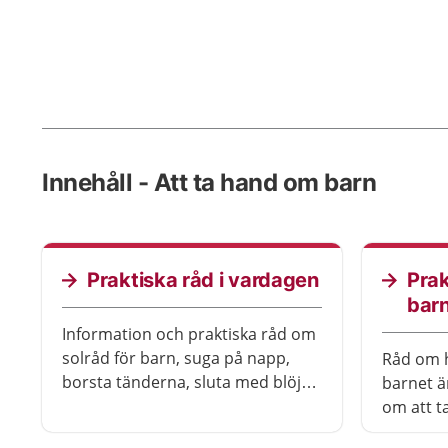
Innehåll - Att ta hand om barn
Praktiska råd i vardagen
Prak
bar
Information och praktiska råd om
solråd för barn, suga på napp,
Råd om h
borsta tänderna, sluta med blöja,
barnet ä
tvätta håret och klä barnet.
om att t
vätskeer