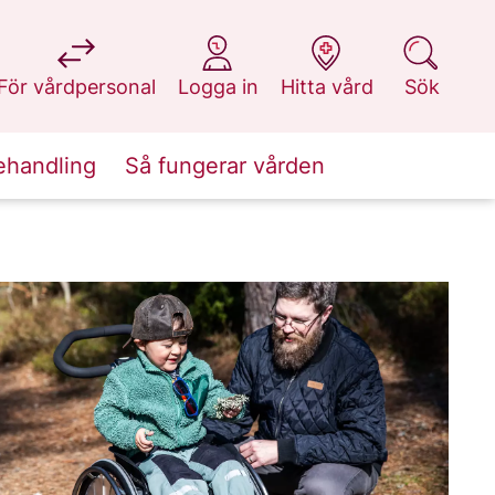
på 1177.se
på 1177.se
på 1177.se
på 1177.se
För vårdpersonal
Logga in
Hitta vård
Sök
ehandling
Så fungerar vården