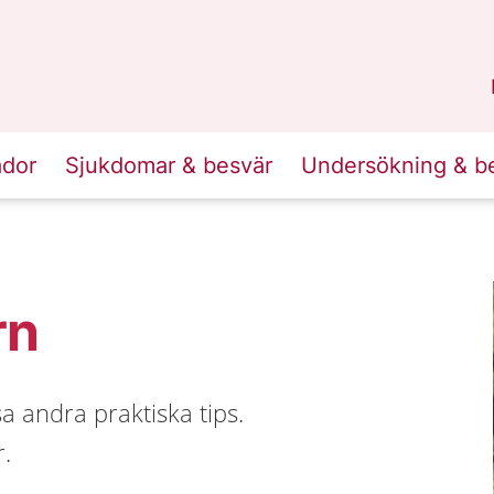
n
Skåne
.
ador
Sjukdomar & besvär
Undersökning & b
rn
 andra praktiska tips.
.