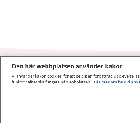
Den här webbplatsen använder kakor
1177
–
tryggt om din hälsa och vård
Vi använder kakor, cookies, för att ge dig en förbättrad upplevelse, s
funktionalitet ska fungera på webbplatsen.
Läs mer om hur vi anv
På 1177.se får du råd om hälsa och information om 
vilka mottagningar du kan kontakta. Logga in för att lä
och göra dina vårdärenden. Ring telefonnummer 1177
sjukvårdsrådgivning dygnet runt.
1177 ger dig råd när du vill må bättre.