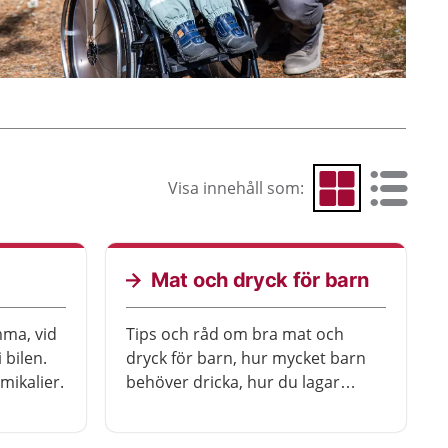
Visa innehåll som:
Visa som rutnät
Visa som 
Mat och dryck för barn
mma, vid
Tips och råd om bra mat och
 bilen.
dryck för barn, hur mycket barn
mikalier.
behöver dricka, hur du lagar
smakportioner och hur du ökar
barnets matlust.