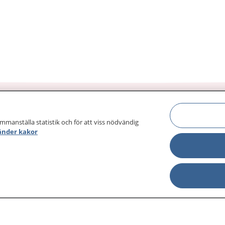
ammanställa statistik och för att viss nödvändig
änder kakor
sjukdomar och
Other languages
sa din journal
Lättläst svenska
 för