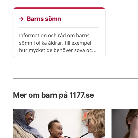
Barns sömn
Information och råd om barns
sömn i olika åldrar, till exempel
hur mycket de behöver sova och
hur du får till rutiner. Läs också
om olika sömnbesvär, som till
exempel mardrömmar och
nattskräck.
Mer om barn på 1177.se