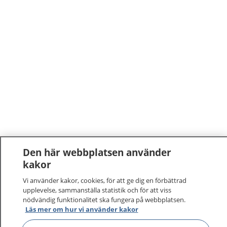
Den här webbplatsen använder
1177
–
tryggt om din hälsa och vård
kakor
Vi använder kakor, cookies, för att ge dig en förbättrad
På 1177.se får du råd om hälsa och information om
upplevelse, sammanställa statistik och för att viss
sjukdomar och vilka mottagningar du kan kontakta.
nödvändig funktionalitet ska fungera på webbplatsen.
Läs mer om hur vi använder kakor
Logga in för att läsa din journal och göra dina
vårdärenden. Ring telefonnummer 1177 för