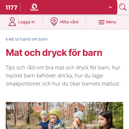
Du har valt region
Skåne
.
Till startsidan för 1177
på 1177.se
på 1177.se
Meny
Logga in
Hitta vård
Att ta hand om barn
Mat och dryck för barn
Tips och råd om bra mat och dryck för barn, hur
mycket barn behöver dricka, hur du lagar
smakportioner och hur du ökar barnets matlust.