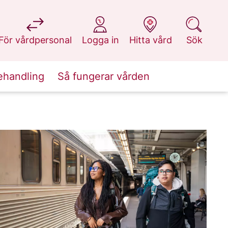
på 1177.se
på 1177.se
på 1177.se
på 1177.se
För vårdpersonal
Logga in
Hitta vård
Sök
ehandling
Så fungerar vården