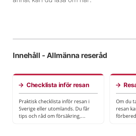
Innehåll - Allmänna reseråd
Checklista inför resan
Res
Praktisk checklista inför resan i
Om du t
Sverige eller utomlands. Du får
resan ka
tips och råd om försäkring,
förbereda
vaccination, läkemedel och viktiga
om du sk
kontakter.