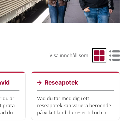
Visa innehåll som:
Visa som rutnät
Visa som 
avid
Reseapotek
r du är
Vad du tar med dig i ett
t prata
reseapotek kan variera beroende
ad du
på vilket land du reser till och hur
kan du
lång tid du är borta.