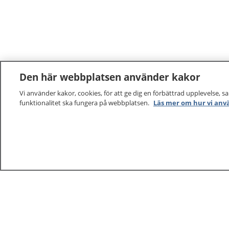
Den här webbplatsen använder kakor
Vi använder kakor, cookies, för att ge dig en förbättrad upplevelse, s
funktionalitet ska fungera på webbplatsen.
Läs mer om hur vi anv
1177
–
tryggt om din hälsa och vård
På 1177.se får du råd om hälsa och information om 
vilka mottagningar du kan kontakta. Logga in för att lä
och göra dina vårdärenden. Ring telefonnummer 1177
sjukvårdsrådgivning dygnet runt.
1177 ger dig råd när du vill må bättre.