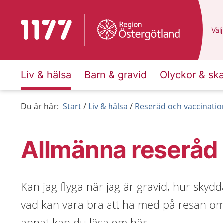
Till startsidan för 1177
Du 
Välj
Liv & hälsa
Barn & gravid
Olyckor & sk
Du är här:
Start
Liv & hälsa
Reseråd och vaccinatio
Allmänna reseråd
Kan jag flyga när jag är gravid, hur sky
vad kan vara bra att ha med på resan om 
annat kan du läsa om här.