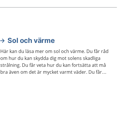
Sol och värme
Här kan du läsa mer om sol och värme. Du får råd
om hur du kan skydda dig mot solens skadliga
strålning. Du får veta hur du kan fortsätta att må
bra även om det är mycket varmt väder. Du får
också veta hur du kan få hjälp om du behöver.