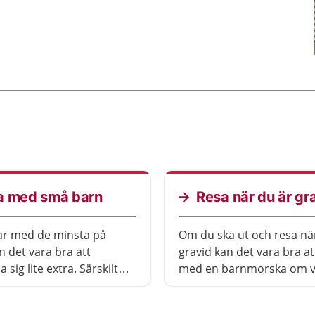
a med små barn
Resa när du är gr
ar med de minsta på
Om du ska ut och resa nä
n det vara bra att
gravid kan det vara bra at
 sig lite extra. Särskilt
med en barnmorska om v
a resa långt bort.
bör tänka på. Men oftast 
resa som vanligt.