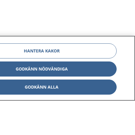
HANTERA KAKOR
GODKÄNN NÖDVÄNDIGA
GODKÄNN ALLA
Om 1177
Kontakt
E-tjänster
Press
Aktuellt
Digital tillgänglighet