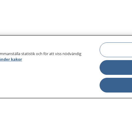
ammanställa statistik och för att viss nödvändig
änder kakor
sjukdomar och
Other languages
sa din journal
Lättläst svenska
 för