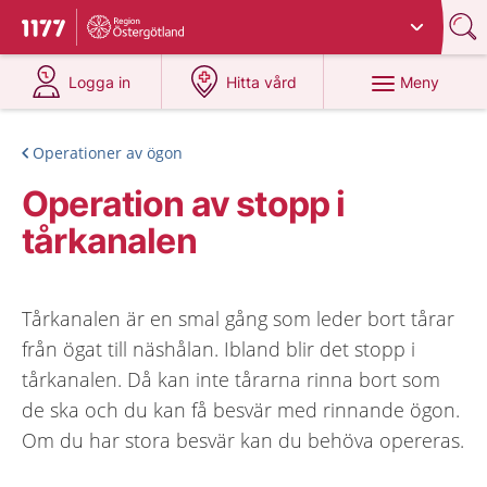
Du har valt region
Östergötland
.
Till startsidan för 1177
på 1177.se
på 1177.se
Meny
Logga in
Hitta vård
Operationer av ögon
Operation av stopp i
tårkanalen
Tårkanalen är en smal gång som leder bort tårar
från ögat till näshålan. Ibland blir det stopp i
tårkanalen. Då kan inte tårarna rinna bort som
de ska och du kan få besvär med rinnande ögon.
Om du har stora besvär kan du behöva opereras.