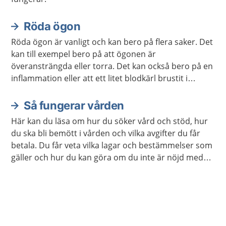
Röda ögon
Röda ögon är vanligt och kan bero på flera saker. Det
kan till exempel bero på att ögonen är
överansträngda eller torra. Det kan också bero på en
inflammation eller att ett litet blodkärl brustit i
ögonvitan. Oftast går besvären över av sig själv men
ibland kan du behöva behandling.
Så fungerar vården
Här kan du läsa om hur du söker vård och stöd, hur
du ska bli bemött i vården och vilka avgifter du får
betala. Du får veta vilka lagar och bestämmelser som
gäller och hur du kan göra om du inte är nöjd med
vården. Det finns också information för dig som är
närstående.