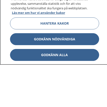
upplevelse, sammanställa statistik och för att viss
1177 ger dig råd när du vill må bättre.
nödvändig funktionalitet ska fungera på webbplatsen.
Läs mer om hur vi använder kakor
HANTERA KAKOR
Visa inn
1177 på flera språk
GODKÄNN NÖDVÄNDIGA
Visa inn
Om 1177
GODKÄNN ALLA
Visa inn
Kontakt
Behandling av personuppgifter
Hantering av kakor
Inställningar för kakor