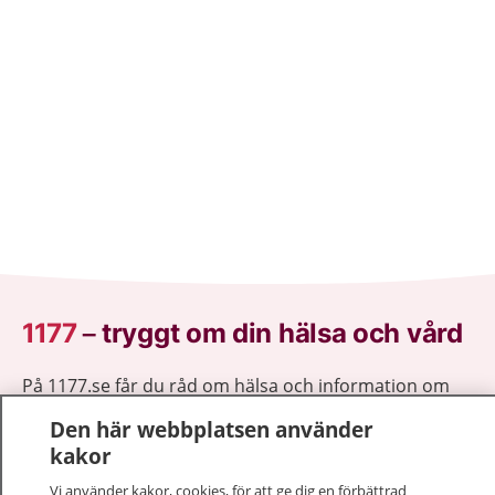
1177
–
tryggt om din hälsa och vård
På 1177.se får du råd om hälsa och information om
sjukdomar och vilka mottagningar du kan kontakta.
Den här webbplatsen använder
Logga in för att läsa din journal och göra dina
kakor
vårdärenden. Ring telefonnummer 1177 för
sjukvårdsrådgivning dygnet runt.
Vi använder kakor, cookies, för att ge dig en förbättrad