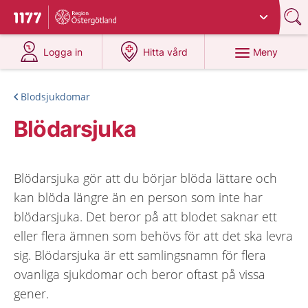
Du har valt region
Östergötland
.
Till startsidan för 1177
på 1177.se
på 1177.se
Meny
Logga in
Hitta vård
Blodsjukdomar
Blödarsjuka
Blödarsjuka gör att du börjar blöda lättare och
kan blöda längre än en person som inte har
blödarsjuka. Det beror på att blodet saknar ett
eller flera ämnen som behövs för att det ska levra
sig. Blödarsjuka är ett samlingsnamn för flera
ovanliga sjukdomar och beror oftast på vissa
gener.