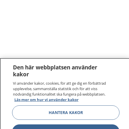
Den här webbplatsen använder
kakor
1177
–
tryggt om din hälsa och vård
Vi använder kakor, cookies, för att ge dig en förbättrad
upplevelse, sammanställa statistik och för att viss
På 1177.se får du råd om hälsa och information om
nödvändig funktionalitet ska fungera på webbplatsen.
sjukdomar och vilka mottagningar du kan kontakta.
Läs mer om hur vi använder kakor
Logga in för att läsa din journal och göra dina
vårdärenden. Ring telefonnummer 1177 för
HANTERA KAKOR
sjukvårdsrådgivning dygnet runt.
1177 ger dig råd när du vill må bättre.