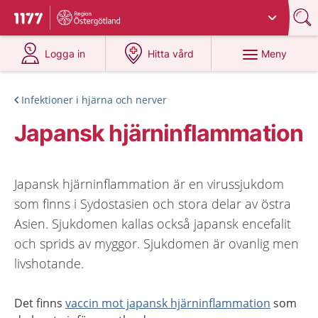
Du har valt region
Östergötland
.
Till startsidan för 1177
på 1177.se
på 1177.se
Meny
Logga in
Hitta vård
Infektioner i hjärna och nerver
Japansk hjärninflammation
Japansk hjärninflammation är en virussjukdom
som finns i Sydostasien och stora delar av östra
Asien. Sjukdomen kallas också japansk encefalit
och sprids av myggor. Sjukdomen är ovanlig men
livshotande.
Det finns
vaccin mot japansk hjärninflammation
som