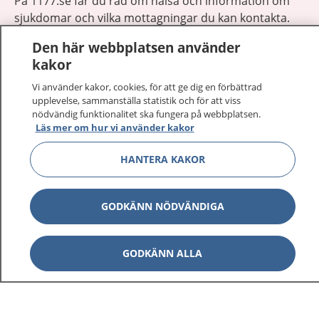
På 1177.se får du råd om hälsa och information om
sjukdomar och vilka mottagningar du kan kontakta.
Logga in för att läsa din journal och göra dina
Den här webbplatsen använder
vårdärenden. Ring telefonnummer 1177 för
kakor
sjukvårdsrådgivning dygnet runt.
1177 ger dig råd när du vill må bättre.
Vi använder kakor, cookies, för att ge dig en förbättrad
upplevelse, sammanställa statistik och för att viss
nödvändig funktionalitet ska fungera på webbplatsen.
Läs mer om hur vi använder kakor
HANTERA KAKOR
Visa inn
1177 på flera språk
GODKÄNN NÖDVÄNDIGA
Visa inn
Om 1177
Visa inn
GODKÄNN ALLA
Kontakt
Behandling av personuppgifter