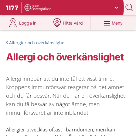
Du har valt region
Östergötland
.
Till startsidan för 1177
på 1177.se
på 1177.se
Meny
Logga in
Hitta vård
Allergier och överkänslighet
Allergi och överkänslighet
Allergi innebär att du inte tål ett visst ämne.
Kroppens immunförsvar reagerar på det ämnet
och du får besvär. När du har en överkänslighet
kan du få besvär av något ämne, men
immunförsvaret är inte inblandat.
Allergier utvecklas oftast i barndomen, men kan