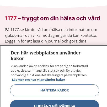
1177
–
tryggt om din hälsa och vård
På 1177.se får du råd om hälsa och information om
sjukdomar och vilka mottagningar du kan kontakta.
Logga in för att läsa din journal och göra dina
vårdärenden. Ring telefonnummer 1177 för
Den här webbplatsen använder
sjukvårdsrådgivning dygnet runt.
kakor
1177 ger dig råd när du vill må bättre.
Vi använder kakor, cookies, för att ge dig en förbättrad
upplevelse, sammanställa statistik och för att viss
nödvändig funktionalitet ska fungera på webbplatsen.
Läs mer om hur vi använder kakor
Visa inn
1177 på flera språk
HANTERA KAKOR
Visa inn
Om 1177
GODKÄNN NÖDVÄNDIGA