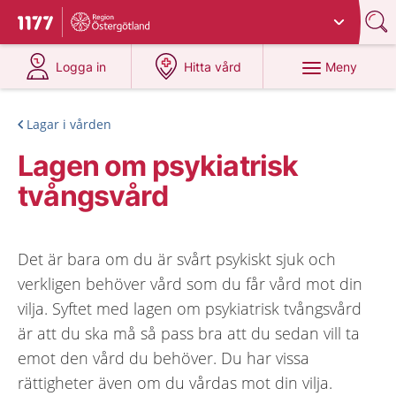
Du har valt region
Östergötland
.
Till startsidan för 1177
på 1177.se
på 1177.se
Meny
Logga in
Hitta vård
Lagar i vården
Lagen om psykiatrisk
tvångsvård
Det är bara om du är svårt psykiskt sjuk och
verkligen behöver vård som du får vård mot din
vilja. Syftet med lagen om psykiatrisk tvångsvård
är att du ska må så pass bra att du sedan vill ta
emot den vård du behöver. Du har vissa
rättigheter även om du vårdas mot din vilja.