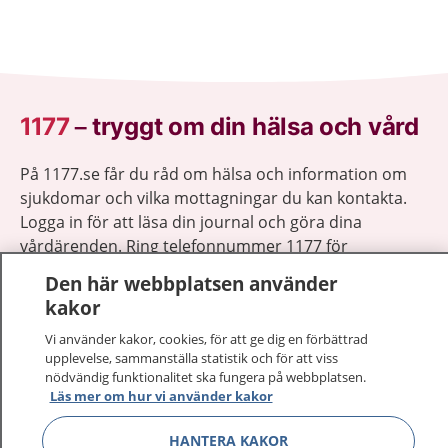
1177
–
tryggt om din hälsa och vård
På 1177.se får du råd om hälsa och information om
sjukdomar och vilka mottagningar du kan kontakta.
Logga in för att läsa din journal och göra dina
vårdärenden. Ring telefonnummer 1177 för
sjukvårdsrådgivning dygnet runt.
Den här webbplatsen använder
1177 ger dig råd när du vill må bättre.
kakor
Vi använder kakor, cookies, för att ge dig en förbättrad
upplevelse, sammanställa statistik och för att viss
nödvändig funktionalitet ska fungera på webbplatsen.
Läs mer om hur vi använder kakor
Visa inn
1177 på flera språk
HANTERA KAKOR