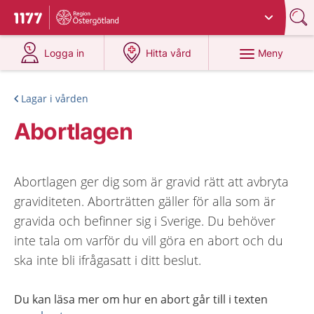
Du har valt region
Östergötland
.
Till startsidan för 1177
på 1177.se
på 1177.se
Meny
Logga in
Hitta vård
Lagar i vården
Abortlagen
Abortlagen ger dig som är gravid rätt att avbryta
graviditeten. Aborträtten gäller för alla som är
gravida och befinner sig i Sverige. Du behöver
inte tala om varför du vill göra en abort och du
ska inte bli ifrågasatt i ditt beslut.
Du kan läsa mer om hur en abort går till i texten