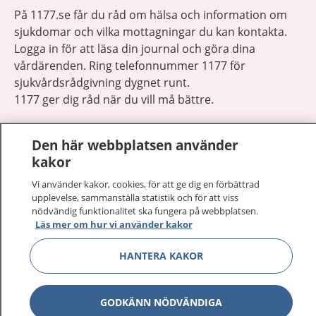
På 1177.se får du råd om hälsa och information om
sjukdomar och vilka mottagningar du kan kontakta.
Logga in för att läsa din journal och göra dina
vårdärenden. Ring telefonnummer 1177 för
sjukvårdsrådgivning dygnet runt.
1177 ger dig råd när du vill må bättre.
Den här webbplatsen använder
kakor
Vi använder kakor, cookies, för att ge dig en förbättrad
Visa inn
1177 på flera språk
upplevelse, sammanställa statistik och för att viss
nödvändig funktionalitet ska fungera på webbplatsen.
Läs mer om hur vi använder kakor
Visa inn
Om 1177
HANTERA KAKOR
Visa inn
Kontakt
GODKÄNN NÖDVÄNDIGA