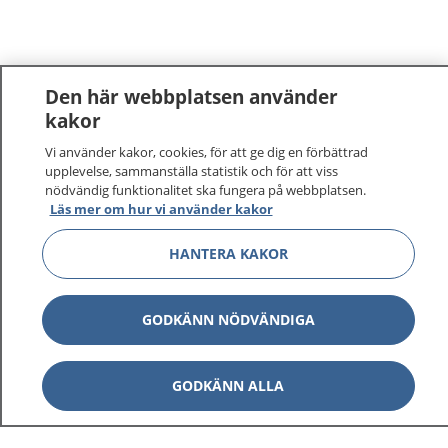
Den här webbplatsen använder
kakor
Vi använder kakor, cookies, för att ge dig en förbättrad
1177
–
tryggt om din hälsa och vård
upplevelse, sammanställa statistik och för att viss
nödvändig funktionalitet ska fungera på webbplatsen.
På 1177.se får du råd om hälsa och information om
Läs mer om hur vi använder kakor
sjukdomar och vilka mottagningar du kan kontakta.
Logga in för att läsa din journal och göra dina
HANTERA KAKOR
vårdärenden. Ring telefonnummer 1177 för
sjukvårdsrådgivning dygnet runt.
GODKÄNN NÖDVÄNDIGA
1177 ger dig råd när du vill må bättre.
GODKÄNN ALLA