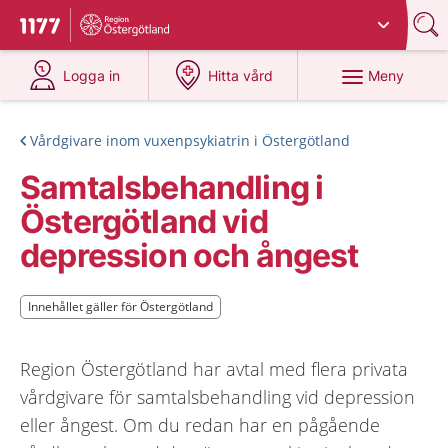
Du har valt region
Östergötland
.
Till startsidan för 1177
på 1177.se
på 1177.se
Meny
Logga in
Hitta vård
Vårdgivare inom vuxenpsykiatrin i Östergötland
Samtalsbehandling i
Östergötland vid
depression och ångest
Innehållet gäller för Östergötland
Innehållet gäller för Östergötland
Region Östergötland har avtal med flera privata
vårdgivare för samtalsbehandling vid depression
eller ångest. Om du redan har en pågående