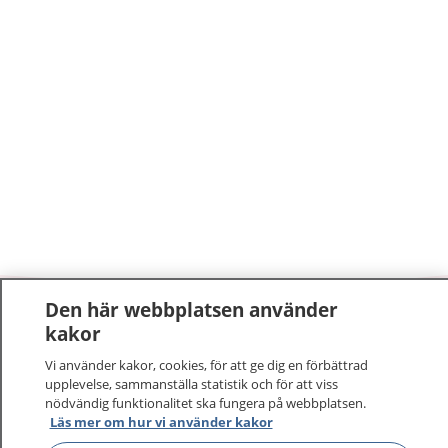
Den här webbplatsen använder
1177
–
tryggt om din hälsa och vård
kakor
Vi använder kakor, cookies, för att ge dig en förbättrad
På 1177.se får du råd om hälsa och information om
upplevelse, sammanställa statistik och för att viss
sjukdomar och vilka mottagningar du kan kontakta.
nödvändig funktionalitet ska fungera på webbplatsen.
Logga in för att läsa din journal och göra dina
Läs mer om hur vi använder kakor
vårdärenden. Ring telefonnummer 1177 för