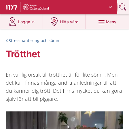
Du har valt region
Östergötland
.
Till startsidan för 1177
på 1177.se
på 1177.se
Meny
Logga in
Hitta vård
Stresshantering och sömn
Trötthet
En vanlig orsak till trötthet är för lite sömn. Men
det kan finnas många andra anledningar till att
du känner dig trött. Det finns mycket du kan göra
själv för att bli piggare.