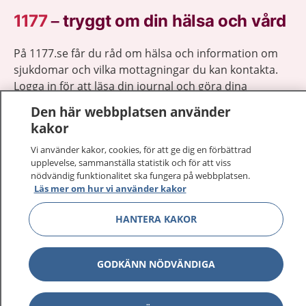
1177
–
tryggt om din hälsa och vård
På 1177.se får du råd om hälsa och information om
sjukdomar och vilka mottagningar du kan kontakta.
Logga in för att läsa din journal och göra dina
vårdärenden. Ring telefonnummer 1177 för
Den här webbplatsen använder
sjukvårdsrådgivning dygnet runt.
kakor
1177 ger dig råd när du vill må bättre.
Vi använder kakor, cookies, för att ge dig en förbättrad
upplevelse, sammanställa statistik och för att viss
nödvändig funktionalitet ska fungera på webbplatsen.
Läs mer om hur vi använder kakor
HANTERA KAKOR
Visa inn
1177 på flera språk
Visa inn
Om 1177
GODKÄNN NÖDVÄNDIGA
Visa inn
Kontakt