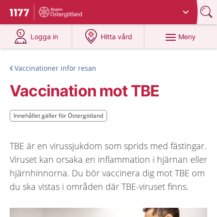
Du har valt region
Östergötland
.
Till startsidan för 1177
på 1177.se
på 1177.se
Meny
Logga in
Hitta vård
Vaccinationer inför resan
Vaccination mot TBE
Innehållet gäller för Östergötland
Innehållet gäller för Östergötland
TBE är en virussjukdom som sprids med fästingar.
Viruset kan orsaka en inflammation i hjärnan eller
hjärnhinnorna. Du bör vaccinera dig mot TBE om
du ska vistas i områden där TBE-viruset finns.