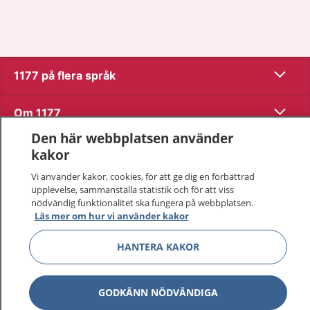
Visa inn
1177 på flera språk
Visa inn
Om 1177
Den här webbplatsen använder
Visa inn
Kontakt
kakor
Vi använder kakor, cookies, för att ge dig en förbättrad
upplevelse, sammanställa statistik och för att viss
Behandling av personuppgifter
nödvändig funktionalitet ska fungera på webbplatsen.
Läs mer om hur vi använder kakor
Hantering av kakor
HANTERA KAKOR
Inställningar för kakor
GODKÄNN NÖDVÄNDIGA