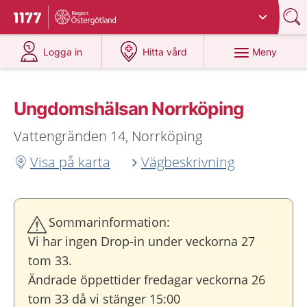
Du har valt region
Östergötland
.
Till startsidan för 1177
på 1177.se
på 1177.se
Meny
Logga in
Hitta vård
Ungdomshälsan Norrköping
Vattengränden 14, Norrköping
Visa på karta
Vägbeskrivning
Sommarinformation:
Vi har ingen Drop-in under veckorna 27
tom 33.
Ändrade öppettider fredagar veckorna 26
tom 33 då vi stänger 15:00