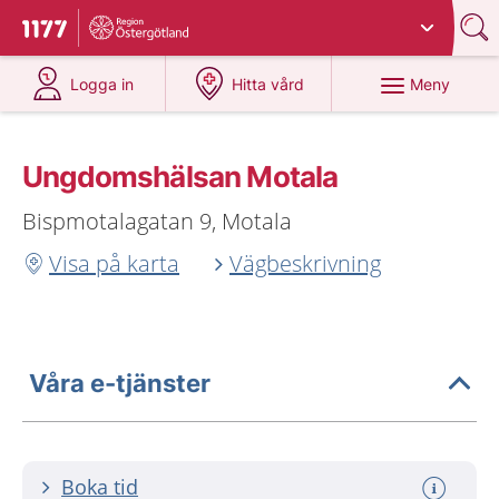
Du har valt region
Östergötland
.
Till startsidan för 1177
på 1177.se
på 1177.se
Meny
Logga in
Hitta vård
Ungdomshälsan Motala
Bispmotalagatan 9, Motala
Visa på karta
Vägbeskrivning
Våra e-tjänster
Boka tid