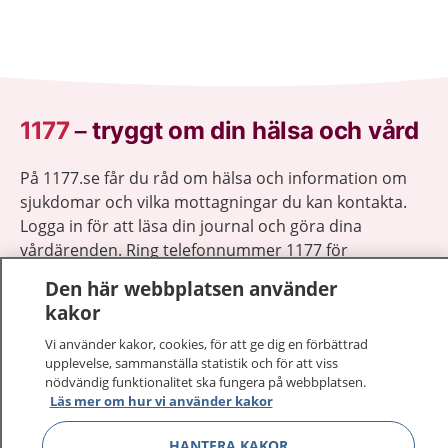
1177
–
tryggt om din hälsa och vård
På 1177.se får du råd om hälsa och information om
sjukdomar och vilka mottagningar du kan kontakta.
Logga in för att läsa din journal och göra dina
vårdärenden. Ring telefonnummer 1177 för
sjukvårdsrådgivning dygnet runt.
Den här webbplatsen använder
1177 ger dig råd när du vill må bättre.
kakor
Vi använder kakor, cookies, för att ge dig en förbättrad
upplevelse, sammanställa statistik och för att viss
nödvändig funktionalitet ska fungera på webbplatsen.
Läs mer om hur vi använder kakor
Visa inn
1177 på flera språk
HANTERA KAKOR