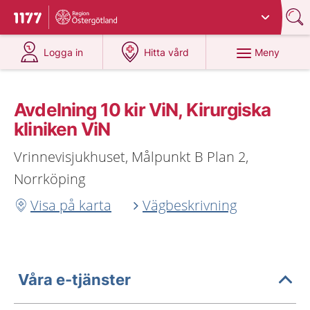
Du har valt region
Östergötland
.
Till startsidan för 1177
på 1177.se
på 1177.se
Meny
Logga in
Hitta vård
Avdelning 10 kir ViN, Kirurgiska
kliniken ViN
Vrinnevisjukhuset, Målpunkt B Plan 2,
Norrköping
Visa på karta
Vägbeskrivning
Våra e-tjänster