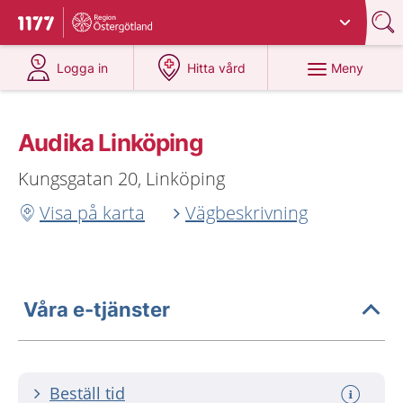
Du har valt region
Östergötland
.
Till startsidan för 1177
på 1177.se
på 1177.se
Meny
Logga in
Hitta vård
Audika Linköping
Kungsgatan 20, Linköping
Visa på karta
Vägbeskrivning
Våra e-tjänster
Beställ tid