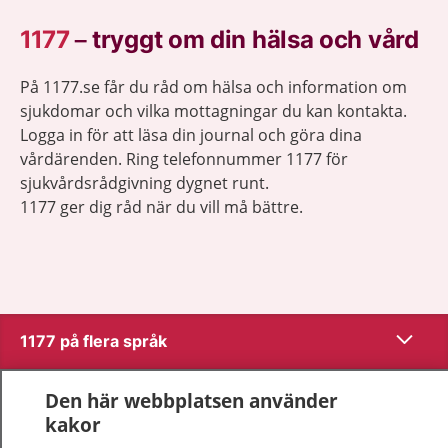
1177
–
tryggt om din hälsa och vård
På 1177.se får du råd om hälsa och information om
sjukdomar och vilka mottagningar du kan kontakta.
Logga in för att läsa din journal och göra dina
vårdärenden. Ring telefonnummer 1177 för
sjukvårdsrådgivning dygnet runt.
1177 ger dig råd när du vill må bättre.
Visa inn
1177 på flera språk
Visa inn
Om 1177
Den här webbplatsen använder
kakor
Visa inn