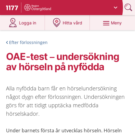
Du har valt region
Östergötland
.
Till startsidan för 1177
på 1177.se
på 1177.se
Meny
Logga in
Hitta vård
Efter förlossningen
OAE-test – undersökning
av hörseln på nyfödda
Alla nyfödda barn får en hörselundersökning
något dygn efter förlossningen. Undersökningen
görs för att tidigt upptäcka medfödda
hörselskador.
Under barnets första år utvecklas hörseln. Hörseln