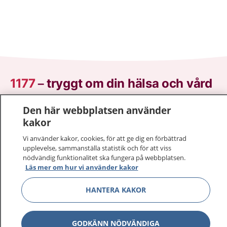
1177
–
tryggt om din hälsa och vård
På 1177.se får du råd om hälsa och information om
Den här webbplatsen använder
sjukdomar och vilka mottagningar du kan kontakta.
kakor
Logga in för att läsa din journal och göra dina
Vi använder kakor, cookies, för att ge dig en förbättrad
vårdärenden. Ring telefonnummer 1177 för
upplevelse, sammanställa statistik och för att viss
sjukvårdsrådgivning dygnet runt.
nödvändig funktionalitet ska fungera på webbplatsen.
1177 ger dig råd när du vill må bättre.
Läs mer om hur vi använder kakor
HANTERA KAKOR
GODKÄNN NÖDVÄNDIGA