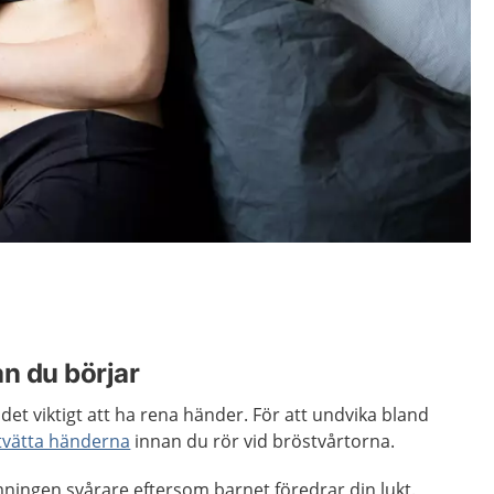
an du börjar
det viktigt att ha rena händer. För att undvika bland
tvätta händerna
innan du rör vid bröstvårtorna.
ningen svårare eftersom barnet föredrar din lukt.