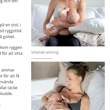
g och ditt
å en stol, i
med ryggstöd.
å golvet.
akom ryggen
Förstora bilden
Sittande amning.
för att sitta
ch ammar
 för att få
 använda
llat täcke
skudde.
g