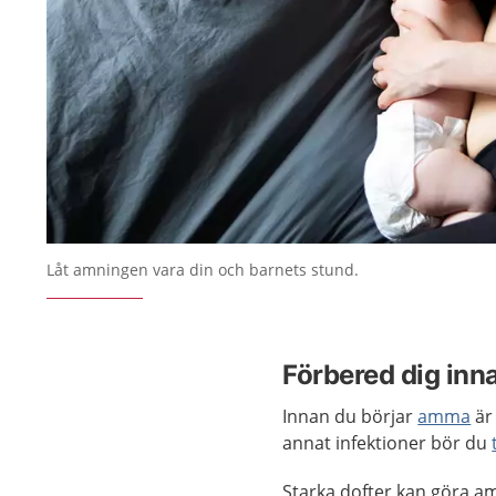
Låt amningen vara din och barnets stund.
Förbered dig inn
Innan du börjar
amma
är 
annat infektioner bör du
Starka dofter kan göra am