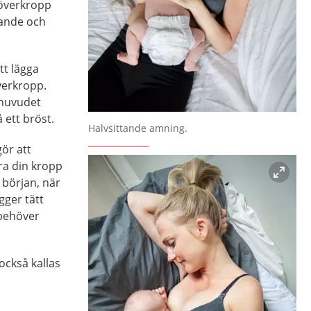
n överkropp
tande och
tt lägga
verkropp.
 huvudet
 ett bröst.
Förstora bilden
Halvsittande amning.
ör att
ra din kropp
i början, när
gger tätt
 behöver
också kallas