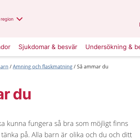
har valt region
en annan
region
Östergötland
.
ador
Sjukdomar & besvär
Undersökning & b
barn
Amning och flaskmatning
Så ammar du
r du
ka kunna fungera så bra som möjligt finns
 tänka på. Alla barn är olika och du och ditt