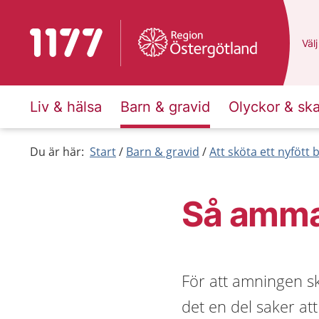
Till startsidan för 1177
Du 
Välj
Liv & hälsa
Barn & gravid
Olyckor & sk
Du är här:
Start
Barn & gravid
Att sköta ett nyfött 
Så amma
För att amningen s
det en del saker att