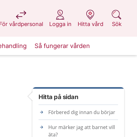
på 1177.se
på 1177.se
på 1177.se
på 1177.se
För vårdpersonal
Logga in
Hitta vård
Sök
ehandling
Så fungerar vården
Hitta på sidan
Förbered dig innan du börjar
Hur märker jag att barnet vill
äta?