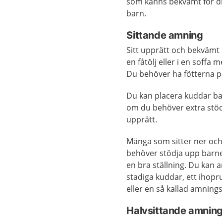
som känns bekvämt för di
barn.
Sittande amning
Sitt upprätt och bekvämt p
en fåtölj eller i en soffa 
Du behöver ha fötterna p
Du kan placera kuddar b
om du behöver extra stöd 
upprätt.
Många som sitter ner o
behöver stödja upp barnet
en bra ställning. Du kan
stadiga kuddar, ett ihopru
eller en så kallad amning
Halvsittande amnin