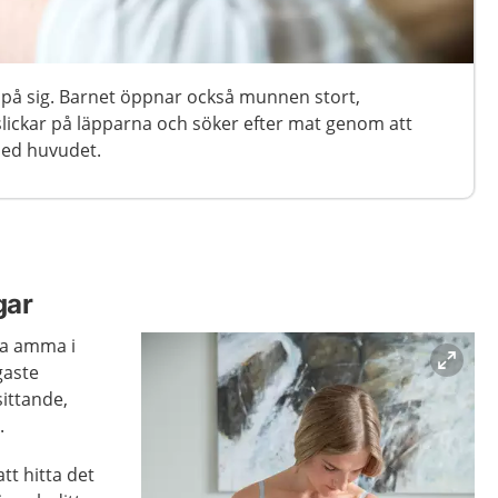
 på sig. Barnet öppnar också munnen stort,
 slickar på läpparna och söker efter mat genom att
med huvudet.
gar
na amma i
gaste
ittande,
.
tt hitta det