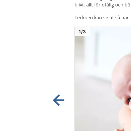
blivit allt för otålig och 
Tecknen kan se ut så här:
Bild
1
1
/
3
Visa föregående bild