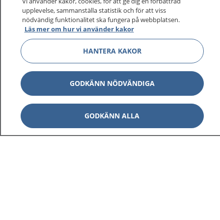
sjukvårdsrådgivning dygnet runt.
Vi använder kakor, cookies, för att ge dig en förbättrad
upplevelse, sammanställa statistik och för att viss
1177 ger dig råd när du vill må bättre.
nödvändig funktionalitet ska fungera på webbplatsen.
Läs mer om hur vi använder kakor
HANTERA KAKOR
Visa inn
1177 på flera språk
GODKÄNN NÖDVÄNDIGA
Visa inn
Om 1177
GODKÄNN ALLA
Visa inn
Kontakt
Behandling av personuppgifter
Hantering av kakor