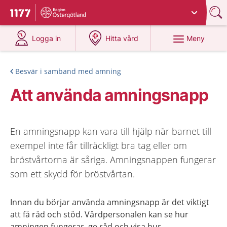
Du har valt region
Östergötland
.
Till startsidan för 1177
på 1177.se
på 1177.se
Meny
Logga in
Hitta vård
Besvär i samband med amning
Att använda amningsnapp
En amningsnapp kan vara till hjälp när barnet till
exempel inte får tillräckligt bra tag eller om
bröstvårtorna är såriga. Amningsnappen fungerar
som ett skydd för bröstvårtan.
Innan du börjar använda amningsnapp är det viktigt
att få råd och stöd. Vårdpersonalen kan se hur
amningen fungerar, ge råd och visa hur