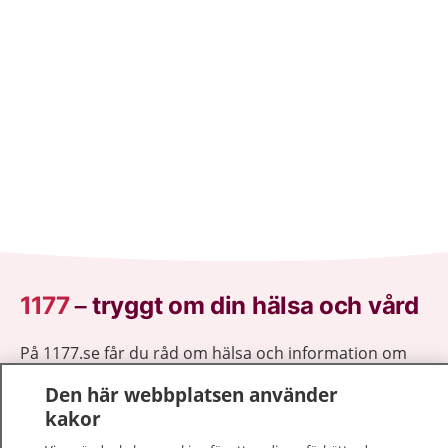
1177
–
tryggt om din hälsa och vård
På 1177.se får du råd om hälsa och information om
sjukdomar och vilka mottagningar du kan kontakta.
Den här webbplatsen använder
Logga in för att läsa din journal och göra dina
kakor
vårdärenden. Ring telefonnummer 1177 för