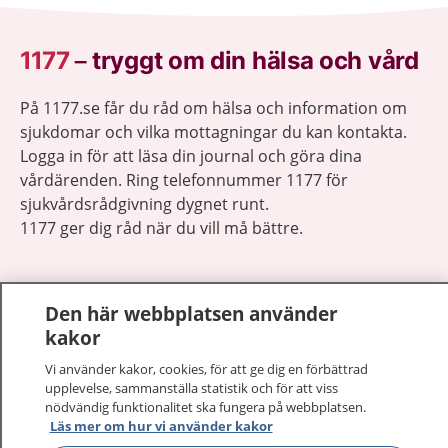
1177
–
tryggt om din hälsa och vård
På 1177.se får du råd om hälsa och information om
sjukdomar och vilka mottagningar du kan kontakta.
Logga in för att läsa din journal och göra dina
vårdärenden. Ring telefonnummer 1177 för
sjukvårdsrådgivning dygnet runt.
1177 ger dig råd när du vill må bättre.
Den här webbplatsen använder
kakor
Visa inn
1177 på flera språk
Vi använder kakor, cookies, för att ge dig en förbättrad
upplevelse, sammanställa statistik och för att viss
Visa inn
nödvändig funktionalitet ska fungera på webbplatsen.
Om 1177
Läs mer om hur vi använder kakor