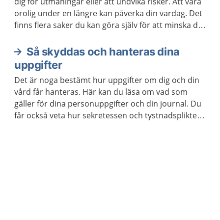
dig för utmaningar eller att undvika risker. Att vara
orolig under en längre kan påverka din vardag. Det
finns flera saker du kan göra själv för att minska din
oro. Ibland kan du behöva hjälp.
Så skyddas och hanteras dina
uppgifter
Det är noga bestämt hur uppgifter om dig och din
vård får hanteras. Här kan du läsa om vad som
gäller för dina personuppgifter och din journal. Du
får också veta hur sekretessen och tystnadsplikten
fungerar i vården.