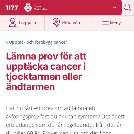
Du har valt region
Örebro län
.
Till startsidan för 1177
på 1177.se
på 1177.se
Meny
Logga in
Hitta vård
Upptäck och förebygg cancer
Lämna prov för att
upptäcka cancer i
tjocktarmen eller
ändtarmen
Har du fått ett brev om att lämna ett
avföringsprov fast du är utan symtom? Det är ett
erbjudande som du får regelbundet från det år
du fyller 60 år. Provet kan visa om det finns