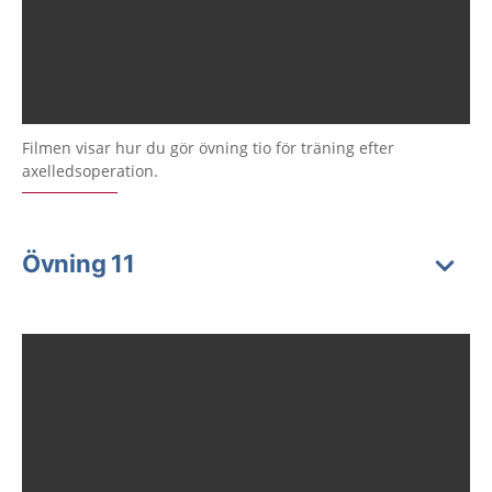
Filmen visar hur du gör övning tio för träning efter
axelledsoperation.
Övning 11