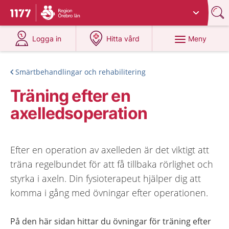
Du har valt region
Örebro län
.
Till startsidan för 1177
på 1177.se
på 1177.se
Meny
Logga in
Hitta vård
Smärtbehandlingar och rehabilitering
Träning efter en
axelledsoperation
Efter en operation av axelleden är det viktigt att
träna regelbundet för att få tillbaka rörlighet och
styrka i axeln. Din fysioterapeut hjälper dig att
komma i gång med övningar efter operationen.
På den här sidan hittar du övningar för träning efter