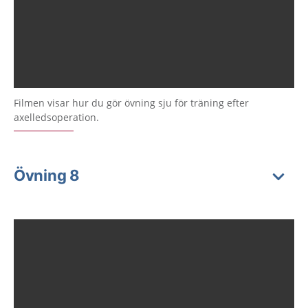
Filmen visar hur du gör övning sju för träning efter
axelledsoperation.
Övning 8