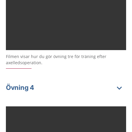
Filmen visar hur du gör övning tre för träning efter
axelledsoperation.
Övning 4