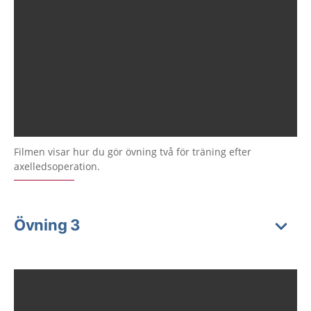
Filmen visar hur du gör övning två för träning efter
axelledsoperation.
Övning 3