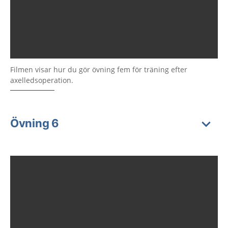
Filmen visar hur du gör övning fem för träning efter
axelledsoperation.
Övning 6