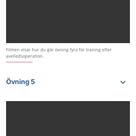
Filmen visar hur du gör övning fyra för träning efter
axelledsoperation.
Övning 5