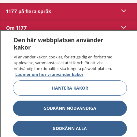
Visa inn
1177 på flera språk
Visa inn
Om 1177
Den här webbplatsen använder
Visa inn
Kontakt
kakor
Vi använder kakor, cookies, för att ge dig en förbättrad
upplevelse, sammanställa statistik och för att viss
Behandling av personuppgifter
nödvändig funktionalitet ska fungera på webbplatsen.
Läs mer om hur vi använder kakor
Hantering av kakor
HANTERA KAKOR
Inställningar för kakor
GODKÄNN NÖDVÄNDIGA
1177 – en tjänst från
Inera.
GODKÄNN ALLA