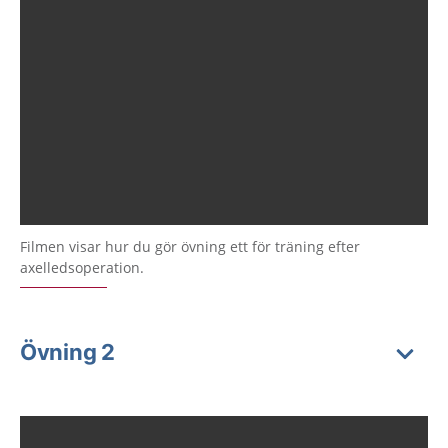
Filmen visar hur du gör övning ett för träning efter
axelledsoperation.
Övning 2