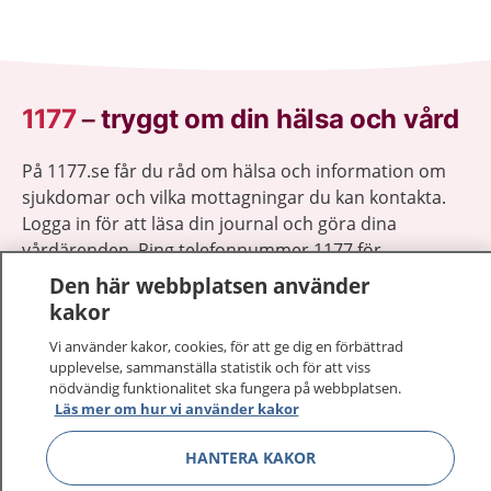
1177
–
tryggt om din hälsa och vård
På 1177.se får du råd om hälsa och information om
sjukdomar och vilka mottagningar du kan kontakta.
Logga in för att läsa din journal och göra dina
vårdärenden. Ring telefonnummer 1177 för
sjukvårdsrådgivning dygnet runt.
Den här webbplatsen använder
1177 ger dig råd när du vill må bättre.
kakor
Vi använder kakor, cookies, för att ge dig en förbättrad
upplevelse, sammanställa statistik och för att viss
nödvändig funktionalitet ska fungera på webbplatsen.
Läs mer om hur vi använder kakor
Visa inn
1177 på flera språk
HANTERA KAKOR