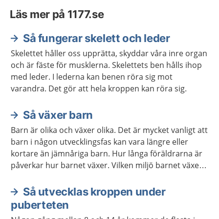
Läs mer på 1177.se
Så fungerar skelett och leder
Skelettet håller oss upprätta, skyddar våra inre organ
och är fäste för musklerna. Skelettets ben hålls ihop
med leder. I lederna kan benen röra sig mot
varandra. Det gör att hela kroppen kan röra sig.
Så växer barn
Barn är olika och växer olika. Det är mycket vanligt att
barn i någon utvecklingsfas kan vara längre eller
kortare än jämnåriga barn. Hur långa föräldrarna är
påverkar hur barnet växer. Vilken miljö barnet växer
upp i kan också påverka. Det är ovanligt att det beror
på någon sjukdom.
Så utvecklas kroppen under
puberteten