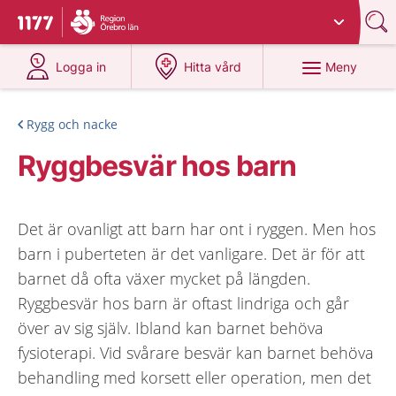
Du har valt region
Örebro län
.
Till startsidan för 1177
på 1177.se
på 1177.se
Meny
Logga in
Hitta vård
Rygg och nacke
Ryggbesvär hos barn
Det är ovanligt att barn har ont i ryggen. Men hos
barn i puberteten är det vanligare. Det är för att
barnet då ofta växer mycket på längden.
Ryggbesvär hos barn är oftast lindriga och går
över av sig själv. Ibland kan barnet behöva
fysioterapi. Vid svårare besvär kan barnet behöva
behandling med korsett eller operation, men det