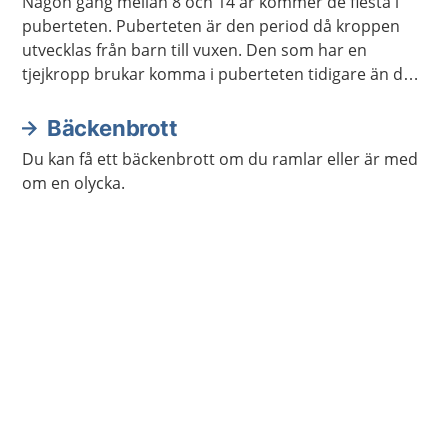
Någon gång mellan 8 och 14 år kommer de flesta i
puberteten. Puberteten är den period då kroppen
utvecklas från barn till vuxen. Den som har en
tjejkropp brukar komma i puberteten tidigare än den
som har en killkropp. Hur man upplever puberteten
varierar mycket från person till person.
Bäckenbrott
Du kan få ett bäckenbrott om du ramlar eller är med
om en olycka.