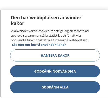
Den här webbplatsen använder
kakor
Vi använder kakor, cookies, för att ge dig en förbättrad
1177
–
tryggt om din hälsa och vård
upplevelse, sammanställa statistik och för att viss
nödvändig funktionalitet ska fungera på webbplatsen.
På 1177.se får du råd om hälsa och information om
Läs mer om hur vi använder kakor
sjukdomar och vilka mottagningar du kan kontakta.
HANTERA KAKOR
Logga in för att läsa din journal och göra dina
vårdärenden. Ring telefonnummer 1177 för
sjukvårdsrådgivning dygnet runt.
GODKÄNN NÖDVÄNDIGA
1177 ger dig råd när du vill må bättre.
GODKÄNN ALLA
Visa inn
1177 på flera språk