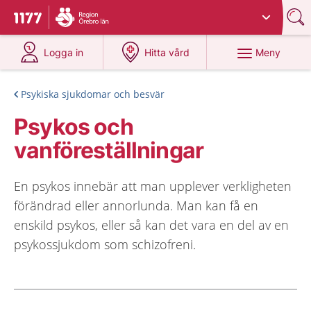
Du har valt region
Örebro län
.
Till startsidan för 1177
på 1177.se
på 1177.se
Meny
Logga in
Hitta vård
Psykiska sjukdomar och besvär
Psykos och
vanföreställningar
En psykos innebär att man upplever verkligheten
förändrad eller annorlunda. Man kan få en
enskild psykos, eller så kan det vara en del av en
psykossjukdom som schizofreni.