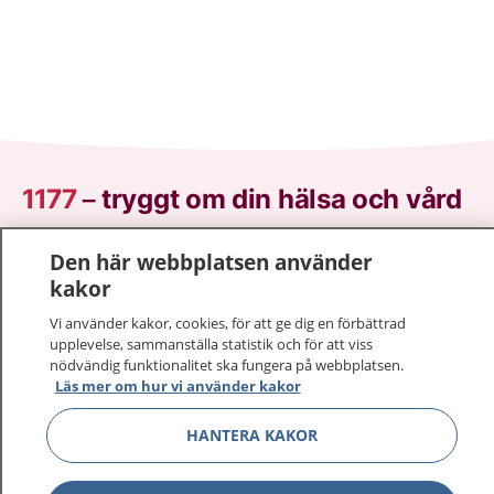
1177
–
tryggt om din hälsa och vård
På 1177.se får du råd om hälsa och information om
Den här webbplatsen använder
sjukdomar och vilka mottagningar du kan kontakta.
kakor
Logga in för att läsa din journal och göra dina
Vi använder kakor, cookies, för att ge dig en förbättrad
vårdärenden. Ring telefonnummer 1177 för
upplevelse, sammanställa statistik och för att viss
sjukvårdsrådgivning dygnet runt.
nödvändig funktionalitet ska fungera på webbplatsen.
1177 ger dig råd när du vill må bättre.
Läs mer om hur vi använder kakor
HANTERA KAKOR