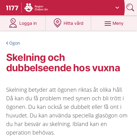
Du har valt region
Örebro län
.
Till startsidan för 1177
på 1177.se
på 1177.se
Meny
Logga in
Hitta vård
Ögon
Skelning och
dubbelseende hos vuxna
Skelning betyder att ögonen riktas åt olika håll.
Då kan du få problem med synen och bli trött i
ögonen. Du kan också se dubbelt eller få ont i
huvudet. Du kan använda speciella glasögon om
du har besvär av skelning. Ibland kan en
operation behövas.