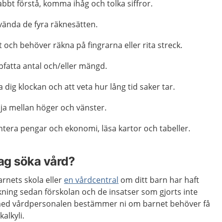
abbt förstå, komma ihåg och tolka siffror.
vända de fyra räknesätten.
och behöver räkna på fingrarna eller rita streck.
pfatta antal och/eller mängd.
a dig klockan och att veta hur lång tid saker tar.
ilja mellan höger och vänster.
ntera pengar och ekonomi, läsa kartor och tabeller.
jag söka vård?
rnets skola eller
en vårdcentral
om ditt barn har haft
ning sedan förskolan och de insatser som gjorts inte
 med vårdpersonalen bestämmer ni om barnet behöver få
kalkyli.