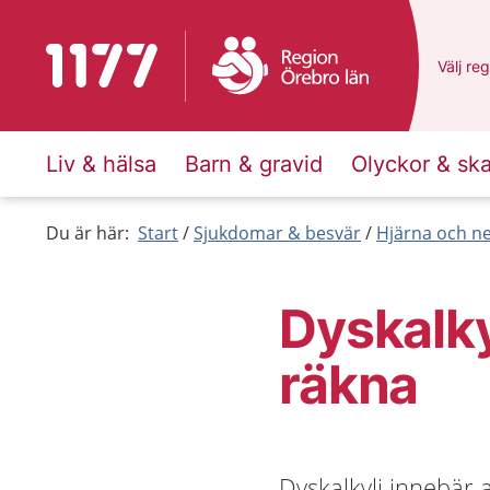
Till startsidan för 1177
Du har 
Välj
en 
reg
Liv & hälsa
Barn & gravid
Olyckor & sk
Du är här:
Start
Sjukdomar & besvär
Hjärna och n
Dyskalkyl
räkna
Dyskalkyli innebär 