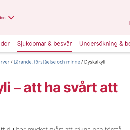
valt region
annan
ion
Örebro län
.
ador
Sjukdomar & besvär
Undersökning & b
erver
Lärande, förståelse och minne
Dyskalkyli
i – att ha svårt att
att du har mycket svårt att räkna och förstå