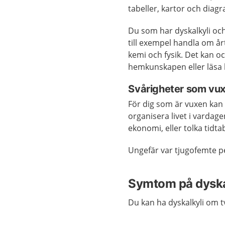
tabeller, kartor och dia
Du som har dyskalkyli och
till exempel handla om årta
kemi och fysik. Det kan ock
hemkunskapen eller läsa k
Svårigheter som vu
För dig som är vuxen kan 
organisera livet i vardag
ekonomi, eller tolka tidta
Ungefär var tjugofemte pe
Symtom på dyska
Du kan ha dyskalkyli om t