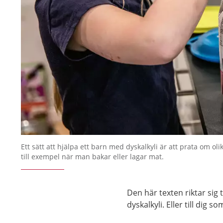
Ett sätt att hjälpa ett barn med dyskalkyli är att prata om ol
till exempel när man bakar eller lagar mat.
Den här texten riktar sig t
dyskalkyli. Eller till dig 