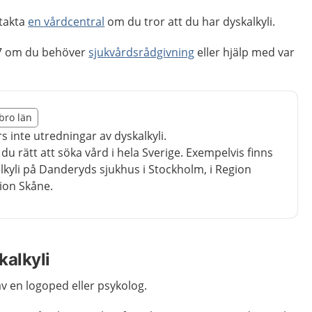
takta
en vårdcentral
om du tror att du har dyskalkyli.
7 om du behöver
sjukvårdsrådgivning
eller hjälp med var
illägget från region Örebro län
ebro län
egion Örebro län
s inte utredningar av dyskalkyli.
du rätt att söka vård i hela Sverige. Exempelvis finns
kyli på Danderyds sjukhus i Stockholm, i Region
ion Skåne.
kalkyli
v en logoped eller psykolog.