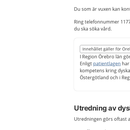
Du som är vuxen kan kon
Ring telefonnummer 117
du ska söka vård.
Slut på det regionala t
Innehållet gäller för Ör
Nedan innehåll gäller r
I Region Örebro län gör
Enligt
patientlagen
har 
kompetens kring dyskal
Östergötland och i Reg
Utredning av dys
Utredningen görs oftast a