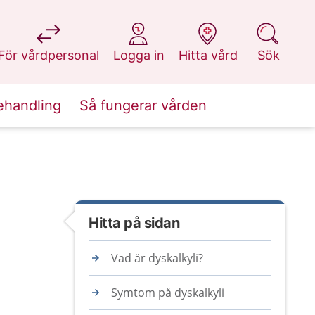
på 1177.se
på 1177.se
på 1177.se
på 1177.se
För vårdpersonal
Logga in
Hitta vård
Sök
ehandling
Så fungerar vården
Hitta på sidan
Vad är dyskalkyli?
Symtom på dyskalkyli