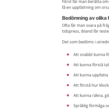
Först får man berätta om 
få en uppfattning om orsa
Bedömning av olika
Ofta får man svara på fråg
tidspress, ibland får tes
Det som bedöms i utredni
Att snabbt kunna fö
Att kunna förstå ta
Att kunna uppfatta
Att förstå hur kloc
Att kunna räkna, g
Språklig förmåga o