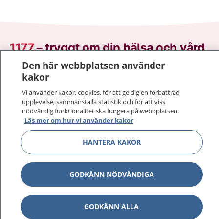
1177
–
tryggt om din hälsa och vård
Den här webbplatsen använder
På 1177.se får du råd om hälsa och information om
kakor
sjukdomar och vilka mottagningar du kan kontakta.
Vi använder kakor, cookies, för att ge dig en förbättrad
Logga in för att läsa din journal och göra dina
upplevelse, sammanställa statistik och för att viss
vårdärenden. Ring telefonnummer 1177 för
nödvändig funktionalitet ska fungera på webbplatsen.
sjukvårdsrådgivning dygnet runt.
Läs mer om hur vi använder kakor
1177 ger dig råd när du vill må bättre.
HANTERA KAKOR
GODKÄNN NÖDVÄNDIGA
Visa inn
1177 på flera språk
GODKÄNN ALLA
Visa inn