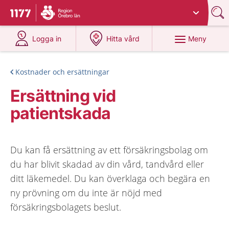
Du har valt region
Örebro län
.
Till startsidan för 1177
på 1177.se
på 1177.se
Meny
Logga in
Hitta vård
Kostnader och ersättningar
Ersättning vid
patientskada
Du kan få ersättning av ett försäkringsbolag om
du har blivit skadad av din vård, tandvård eller
ditt läkemedel. Du kan överklaga och begära en
ny prövning om du inte är nöjd med
försäkringsbolagets beslut.