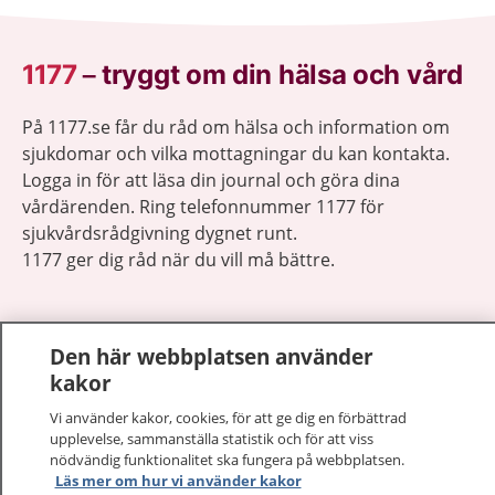
1177
–
tryggt om din hälsa och vård
På 1177.se får du råd om hälsa och information om
sjukdomar och vilka mottagningar du kan kontakta.
Logga in för att läsa din journal och göra dina
vårdärenden. Ring telefonnummer 1177 för
sjukvårdsrådgivning dygnet runt.
1177 ger dig råd när du vill må bättre.
Den här webbplatsen använder
kakor
Visa inn
1177 på flera språk
Vi använder kakor, cookies, för att ge dig en förbättrad
upplevelse, sammanställa statistik och för att viss
Visa inn
nödvändig funktionalitet ska fungera på webbplatsen.
Om 1177
Läs mer om hur vi använder kakor