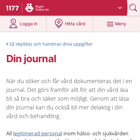
Du har valt region
Örebro län
.
Till startsidan för 1177
på 1177.se
på 1177.se
Meny
Logga in
Hitta vård
Så skyddas och hanteras dina uppgifter
Din journal
När du söker och får vård dokumenteras det i en
journal. Det görs framför allt för att din vård ska
bli så bra och säker som möjligt. Genom att läsa
din journal kan du också bli mer delaktig i din
vård och behandling.
All
legitimerad personal
inom hälso- och sjukvården