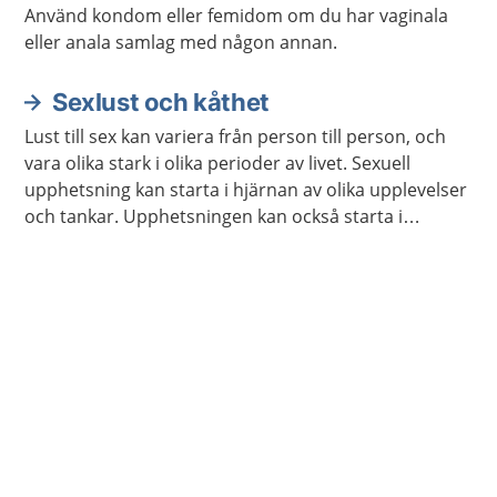
Använd kondom eller femidom om du har vaginala
eller anala samlag med någon annan.
Sexlust och kåthet
Lust till sex kan variera från person till person, och
vara olika stark i olika perioder av livet. Sexuell
upphetsning kan starta i hjärnan av olika upplevelser
och tankar. Upphetsningen kan också starta i
kroppen genom beröring och smekningar, av dig
själv eller någon annan.