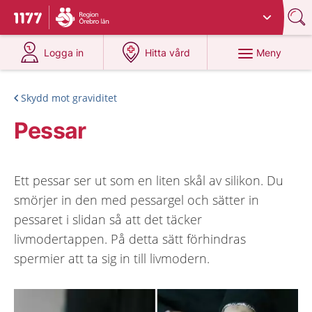
Du har valt region
Örebro län
.
Till startsidan för 1177
på 1177.se
på 1177.se
Meny
Logga in
Hitta vård
Skydd mot graviditet
Pessar
Ett pessar ser ut som en liten skål av silikon. Du
smörjer in den med pessargel och sätter in
pessaret i slidan så att det täcker
livmodertappen. På detta sätt förhindras
spermier att ta sig in till livmodern.