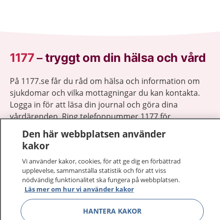
1177
–
tryggt om din hälsa och vård
På 1177.se får du råd om hälsa och information om
sjukdomar och vilka mottagningar du kan kontakta.
Logga in för att läsa din journal och göra dina
vårdärenden. Ring telefonnummer 1177 för
sjukvårdsrådgivning dygnet runt.
Den här webbplatsen använder
1177 ger dig råd när du vill må bättre.
kakor
Vi använder kakor, cookies, för att ge dig en förbättrad
upplevelse, sammanställa statistik och för att viss
nödvändig funktionalitet ska fungera på webbplatsen.
Läs mer om hur vi använder kakor
Visa inn
1177 på flera språk
HANTERA KAKOR