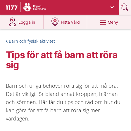
Du har valt region
Örebro län
.
Till startsidan för 1177
på 1177.se
på 1177.se
Meny
Logga in
Hitta vård
Barn och fysisk aktivitet
Tips för att få barn att röra
sig
Barn och unga behöver röra sig för att må bra.
Det är viktigt för bland annat kroppen, hjärnan
och sömnen. Här får du tips och råd om hur du
kan göra för att få barn att röra sig mer i
vardagen.