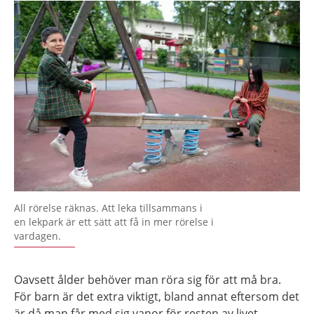
All rörelse räknas. Att leka tillsammans i
en lekpark är ett sätt att få in mer rörelse i
vardagen.
Oavsett ålder behöver man röra sig för att må bra.
För barn är det extra viktigt, bland annat eftersom det
är då man får med sig vanor för resten av livet.